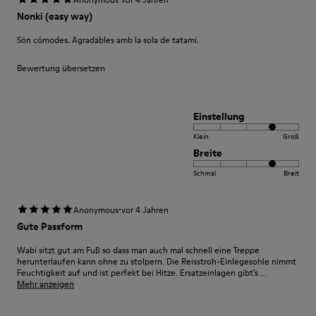
Nonki (easy way)
Són cómodes. Agradables amb la sola de tatami.
Bewertung übersetzen
Einstellung
Klein
Groß
Breite
Schmal
Breit
·
Anonymous
vor 4 Jahren
Gute Passform
Wabi sitzt gut am Fuß so dass man auch mal schnell eine Treppe
herunterlaufen kann ohne zu stolpern. Die Reisstroh-Einlegesohle nimmt
Feuchtigkeit auf und ist perfekt bei Hitze. Ersatzeinlagen gibt’s ...
Mehr anzeigen