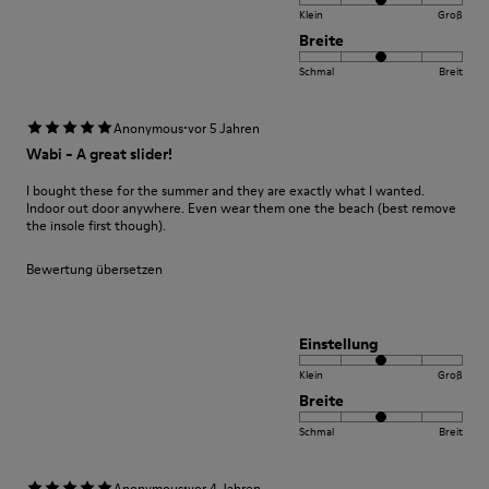
Klein
Groß
Breite
Schmal
Breit
·
Anonymous
vor 5 Jahren
Wabi - A great slider!
I bought these for the summer and they are exactly what I wanted.
Indoor out door anywhere. Even wear them one the beach (best remove
the insole first though).
Bewertung übersetzen
Einstellung
Klein
Groß
Breite
Schmal
Breit
·
Anonymous
vor 4 Jahren