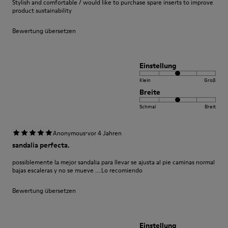
Stylish and comfortable / would like to purchase spare inserts to improve
product sustainability
Bewertung übersetzen
Einstellung
Klein
Groß
Breite
Schmal
Breit
·
Anonymous
vor 4 Jahren
sandalia perfecta.
possiblemente la mejor sandalia para llevar se ajusta al pie caminas normal
bajas escaleras y no se mueve ....Lo recomiendo
Bewertung übersetzen
Einstellung