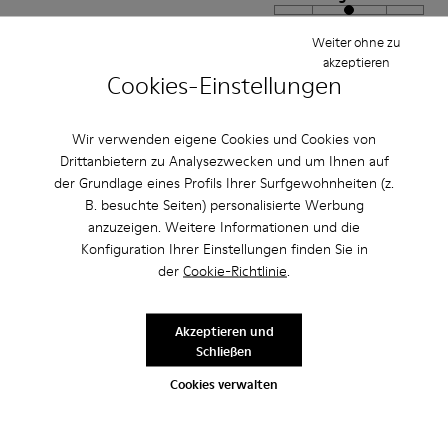
Klein
Groß
Weiter ohne zu
Breite
akzeptieren
Schmal
Breit
Cookies-Einstellungen
·
Anonymous
vor 5 Jahren
Wir verwenden eigene Cookies und Cookies von
Good for summer around the house
Drittanbietern zu Analysezwecken und um Ihnen auf
der Grundlage eines Profils Ihrer Surfgewohnheiten (z.
Comfortable alternative to my wool Wabi for the summer. I use them as
sleepers. Fit good from the start with no break in period.
B. besuchte Seiten) personalisierte Werbung
anzuzeigen. Weitere Informationen und die
Bewertung übersetzen
Konfiguration Ihrer Einstellungen finden Sie in
der
Cookie-Richtlinie
.
Einstellung
Akzeptieren und
Klein
Groß
Schließen
Breite
Cookies verwalten
Schmal
Breit
·
Anonymous
vor 4 Jahren