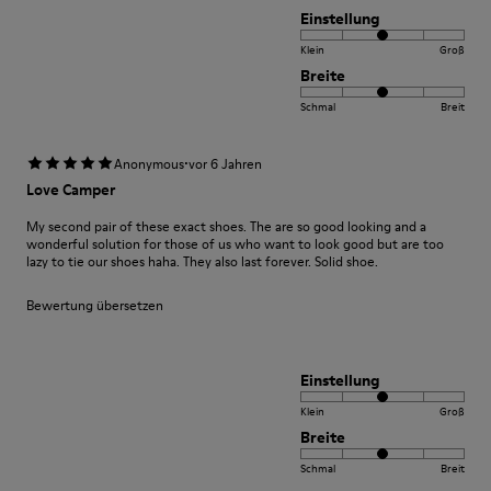
Einstellung
Klein
Groß
Breite
Schmal
Breit
·
Anonymous
vor 6 Jahren
Love Camper
My second pair of these exact shoes. The are so good looking and a
wonderful solution for those of us who want to look good but are too
lazy to tie our shoes haha. They also last forever. Solid shoe.
Bewertung übersetzen
Einstellung
Klein
Groß
Breite
Schmal
Breit