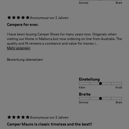
Schmal
Breit
·
Anonymous
vor 2 Jahren
Campers for ever.
I have been buying Camper Shoes for many years now. Origanaly when
visiting our Home in Mallorca but now ordering on line from Australia. The
quality and fit remains a constance and value for money i...
Mehr anzeigen
Bewertung übersetzen
Einstellung
Klein
Groß
Breite
Schmal
Breit
·
Anonymous
vor 3 Jahren
Camper Mauro is classic timeless and the best!!