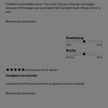
Excellent and reliable shoes. This is the 2nd pair. First pair was bigger
because of the larger size purchased. Not Camper’s fault. Shoes is true to
size.
Bewertung übersetzen
Einstellung
Klein
Groß
Breite
Schmal
Breit
·
Anonymous
vor 6 Jahren
feedback eccellente
mocassini perfetti praticamente un guanto davvero comode
Bewertung übersetzen