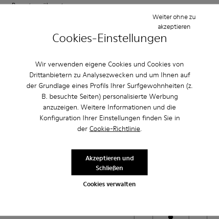
Bewertung übersetzen
Weiter ohne zu
akzeptieren
Cookies-Einstellungen
Einstellung
Klein
Groß
Wir verwenden eigene Cookies und Cookies von
Breite
Drittanbietern zu Analysezwecken und um Ihnen auf
Schmal
Breit
der Grundlage eines Profils Ihrer Surfgewohnheiten (z.
B. besuchte Seiten) personalisierte Werbung
·
Anonymous
vor 2 Jahren
anzuzeigen. Weitere Informationen und die
Fantásticos
Konfiguration Ihrer Einstellungen finden Sie in
der
Cookie-Richtlinie
.
Los zapatos más cómodos que he tenido
Bewertung übersetzen
Akzeptieren und
Schließen
Cookies verwalten
Einstellung
Klein
Groß
Breite