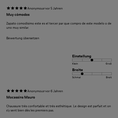
·
Anonymous
vor 5 Jahren
Muy cómodos
Zapato comodísimo este es el tercer par que compro de este modelo o de
uno muy similar.
Bewertung übersetzen
Einstellung
Klein
Groß
Breite
Schmal
Breit
·
Anonymous
vor 6 Jahren
Mocassins Mauro
Chaussure très confortable et très esthétique. Le design est parfait et on
s'y sent bien dès les premiers pas.