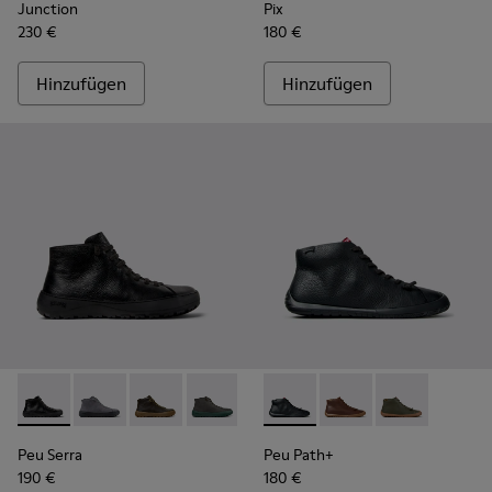
Junction
Pix
230 €
180 €
Hinzufügen
Hinzufügen
Peu Serra - K300541-001 - Schwarze Lederstiefeletten für H
Peu Serra - K300541-005
Peu Serra - K300541-004
Peu Serra - K300541-003
Peu Path+ - K300558-004 - S
Peu Path+ - K300558
Peu Path+ - 
Peu Serra
Peu Path+
190 €
180 €