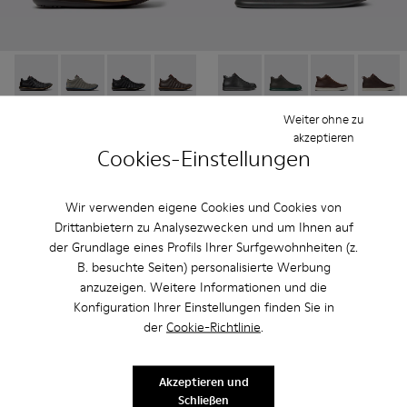
Beetle - K300479-010 - Schwarze Lederstiefeletten für Herr
Beetle - K300479-009
Beetle - K300479-008
Beetle - K300479-007
Beetle - K300479-004
Runner - K300347-001 - Schw
Beetle - K300479-001
Runner - K300347-01
Runner - K300
Runner 
Weiter ohne zu
Beetle
Runner
akzeptieren
210 €
155 €
Cookies-Einstellungen
Hinzufügen
Hinzufügen
Wir verwenden eigene Cookies und Cookies von
Drittanbietern zu Analysezwecken und um Ihnen auf
der Grundlage eines Profils Ihrer Surfgewohnheiten (z.
B. besuchte Seiten) personalisierte Werbung
anzuzeigen. Weitere Informationen und die
Konfiguration Ihrer Einstellungen finden Sie in
der
Cookie-Richtlinie
.
Akzeptieren und
Schließen