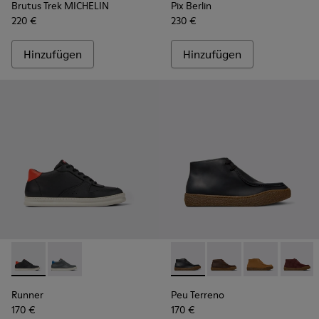
Brutus Trek MICHELIN
Pix Berlin
220 €
230 €
Hinzufügen
Hinzufügen
Runner - K300346-005 - Mehrfarbiger High-Top-Sneaker für
Runner - K300346-006
Peu Terreno - K300530-005 -
Peu Terreno - K3005
Peu Terreno -
Peu Te
Runner
Peu Terreno
170 €
170 €