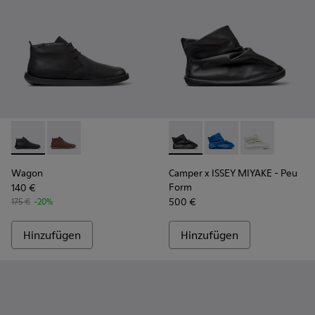
Wagon - K300378-017 - Schwarze Lederstiefeletten für Herr
Wagon - K300378-019
Camper x ISSEY MIYAKE - Peu
Camper x ISSEY MIYA
Camper x ISSE
Wagon
Camper x ISSEY MIYAKE - Peu
Form
140 €
500 €
175 €
-20%
Hinzufügen
Hinzufügen