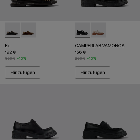
Eki - A500040-002 - Schwarzer Bootsschuh
Eki - A500040-001 - Brauner Bootsschuh
CAMPERLAB VAMONOS - A500
CAMPERLAB VAMONO
Eki
CAMPERLAB VAMONOS
192 €
156 €
320 €
-40%
260 €
-40%
Hinzufügen
Hinzufügen