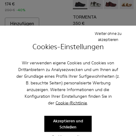
174 €
TORMENTA - A500013-010 - 
TORMENTA - A5000
TORMENTA - 
TORME
290 €
-40%
TORMENTA
Hinzufügen
350 €
Weiter ohne zu
Hinzufügen
akzeptieren
Cookies-Einstellungen
Wir verwenden eigene Cookies und Cookies von
Drittanbietern zu Analysezwecken und um Ihnen auf
der Grundlage eines Profils Ihrer Surfgewohnheiten (z.
B. besuchte Seiten) personalisierte Werbung
anzuzeigen. Weitere Informationen und die
Konfiguration Ihrer Einstellungen finden Sie in
der
Cookie-Richtlinie
.
Akzeptieren und
Schließen
Tormenta - A500013-008 - Weißer Textil-Sneaker
Tormenta - A500013-028
Tormenta - A500013-027
Tormenta - A500013-026
Tormenta - A500013-025
TOSSU - A500005-002 - Sch
Tormenta - A500013-021
TOSSU - A500005-0
Tormenta - A500
TOSSU - A50
Tormenta 
TOSSU 
To