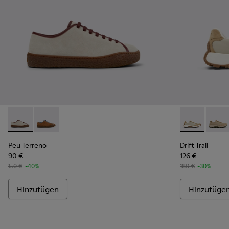
Peu Terreno - K101059-006 - Beige Wildleder- und Ledersch
Peu Terreno - K101059-007
Drift Trail -
Drift 
Peu Terreno
Drift Trail
90 €
126 €
150 €
-40%
180 €
-30%
Hinzufügen
Hinzufüge