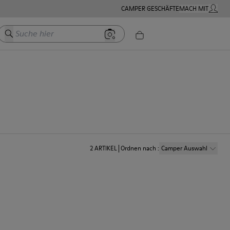
CAMPER GESCHÄFTE
MACH MIT
MEIN K
Suche hier
2
ARTIKEL
Ordnen nach
:
Camper Auswahl