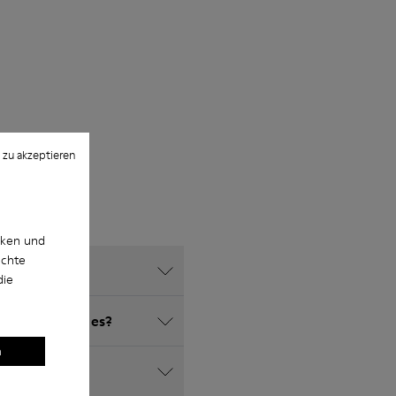
 zu akzeptieren
cken und
uchte
die
r Herren gibt es?
n