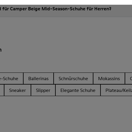
nd für Camper Beige Mid-Season-Schuhe für Herren?
n
e-Schuhe
Ballerinas
Schnürschuhe
Mokassins
Sneaker
Slipper
Elegante Schuhe
Plateau/Keil