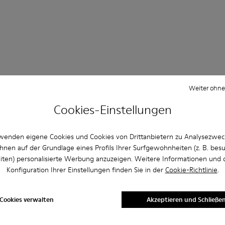
Weiter ohne
Fragen Mid-Season-Schuhe für herren
Cookies-Einstellungen
wenden eigene Cookies und Cookies von Drittanbietern zu Analysezwe
hnen auf der Grundlage eines Profils Ihrer Surfgewohnheiten (z. B. bes
e Größe für Camper Schuhe aus?
iten) personalisierte Werbung anzuzeigen. Weitere Informationen und 
Konfiguration Ihrer Einstellungen finden Sie in der
Cookie-Richtlinie
.
er Website von Camper gekaufte Beige Mid-Season-Schuhe fü
Cookies verwalten
Akzeptieren und Schließe
per akzeptiert?