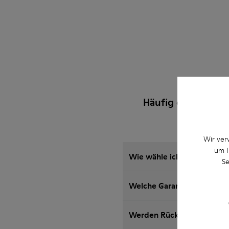
Häufig gestellte 
Wir ver
um I
Wie wähle ich die richtig
Se
Welche Garantie für auf d
Werden Rückgaben bei Cam