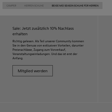
CAMPER
HERREN SCHUHE
BEIGE MID SEASON SCHUHE FÜR HERREN
Sale: Jetzt zusätzlich 10% Nachlass
erhalten
Richtig gelesen. Als Teil unserer Community kommen
Sie in den Genuss von exklusiven Vorteilen, darunter
Preisnachlässe, Zugang zum Vorverkauf,
Veranstaltungseinladungen. Und das ist erst der
Anfang.
Mitglied werden