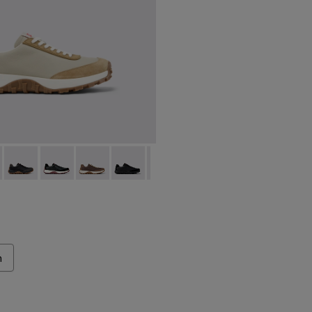
uhe für Herren.
 K100928-023 - Beige Leder- und Nubuk-Sneaker für Herren.
Trail - K100928-026
Drift Trail - K100928-025
Drift Trail - K100928-021
Drift Trail - K100928-020
Drift Trail - K100928-015
Drift Trail - K100928-001
n