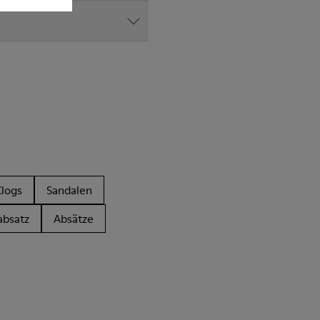
Clogs
Sandalen
absatz
Absätze