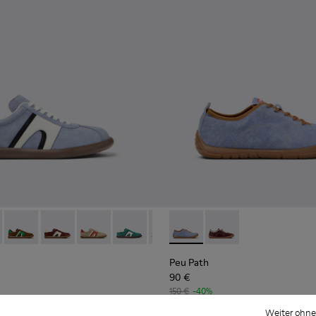
 schwarzer Damensneaker aus Textil.
1
1776-010
A - K201776-009
TISSIMA - K201776-008
 - PELOTISSIMA - K201776-007
er - K201608-017 - Mehrfarbige Ledersneaker für Damen.
SUNNEI - PELOTISSIMA - K201776-006
s Soller - K201608-041
mper x SUNNEI - PELOTISSIMA - K201776-004
Pelotas Soller - K201608-038
Camper x SUNNEI - PELOTISSIMA - K201776-001
Pelotas Soller - K201608-037
Pelotas Soller - K201608-036
Pelotas Soller - K201608-031
Pelotas Soller - K201608-029
Peu Path - K201815-004 - B
Pelotas Soller - K201608-
Peu Path - K201815-0
Pelotas Soller - K
Pelotas Sol
Pelo
Peu Path
90 €
150 €
-40%
Weiter ohne