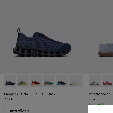
Camper x SUNNEI - PELOTISSIMA - K201776-005 - Blauer und
Camper x SUNNEI - PELOTISSIMA - K201776-012
Camper x SUNNEI - PELOTISSIMA - K201776-01
Camper x SUNNEI - PELOTISSIMA - K20
Camper x SUNNEI - PELOTISSIM
Camper x SUNNEI - PELO
Camper x SUNNEI
Pelotas Soll
Camper x 
Pelota
Ca
Camper x SUNNEI - PELOTISSIMA
Pelotas Soller
220 €
75 €
125 €
-40%
Hinzufügen