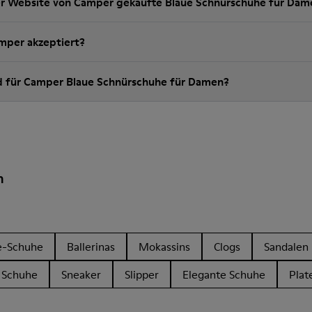
er Website von Camper gekaufte Blaue Schnürschuhe für Dam
per akzeptiert?
nd für Camper Blaue Schnürschuhe für Damen?
n
e-Schuhe
Ballerinas
Mokassins
Clogs
Sandalen
 Schuhe
Sneaker
Slipper
Elegante Schuhe
Plat