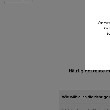
Hinzufüge
Wir ver
um I
Se
Häufig gestellte 
Wie wähle ich die richtig