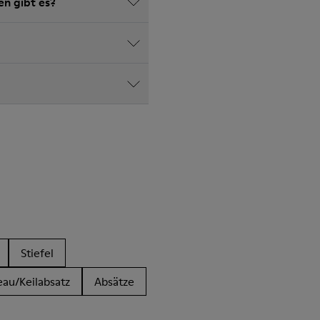
en gibt es?
Stiefel
eau/Keilabsatz
Absätze