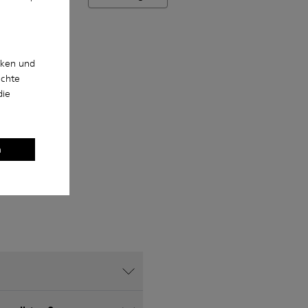
cken und
uchte
die
n