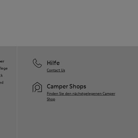
er
Hilfe
flege
Contact Us
ck
ed
Camper Shops
Finden Sie den nächstgelegenen Camper
Shop