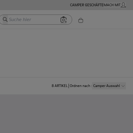
CAMPER GESCHÄFTE
MACH MIT
MEIN K
Suche hier
8
ARTIKEL
Ordnen nach
:
Camper Auswahl