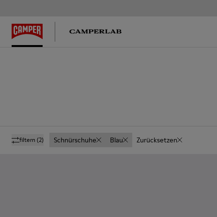
Schnürschuhe
Blau
Zurücksetzen
filtern
(2)