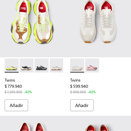
Twins - K201836-007 - Sneakers de piel multicolor para muje
Twins - K201836-010 - Zapatillas blancas de piel para 
Twins - K201836-005 - Sneakers de piel y nobu
Twins - K201836-002
Twins - K201763-007 - Sneake
Twins - K201763-006 -
Twins
Twins
$ 779.940
$ 599.940
$ 1.299.900
-40%
$ 999.900
-40%
Añadir
Añadir