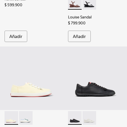
$ 599.900
Louise Sandal - K201916-002 -
Louise Sandal - K2019
Louise Sandal
$ 799.900
Añadir
Añadir
Peu Rambla II - K201884-007 - Zapatillas de textil amarillas 
Peu Rambla II - K201884-006 - Zapatillas blancas de t
Peu Path+ - K201940-002 - Zap
Peu Path+ - K201940