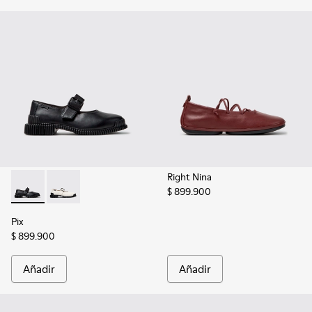
Right Nina
$ 899.900
Pix - K201924-003 - Zapatos de piel negros para mujer.
Pix - K201924-002
Pix
$ 899.900
Añadir
Añadir