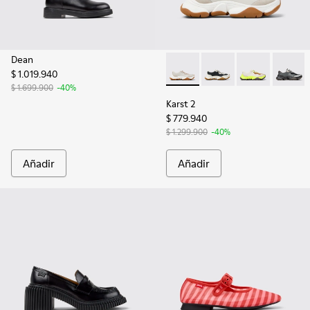
Dean
$ 1.019.940
Karst 2 - K201836-002 - Sneak
Karst 2 - K201836-010
Karst 2 - K201
Karst 2
$ 1.699.900
-40%
Karst 2
$ 779.940
$ 1.299.900
-40%
Añadir
Añadir