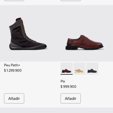
Peu Path+
$ 1.299.900
Pix - K201851-010 - Zapatos d
Pix - K201851-007
Pix - K201851-
Pix
$ 999.900
Añadir
Añadir