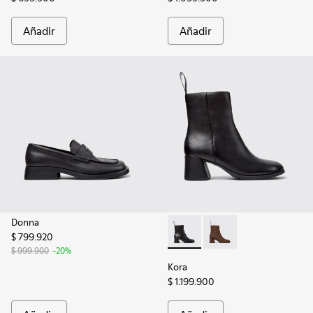
Añadir
Añadir
Donna
$ 799.920
Kora - K400798-001 - Botas d
Kora - K400798-002
$ 999.900
-20%
Kora
$ 1.199.900