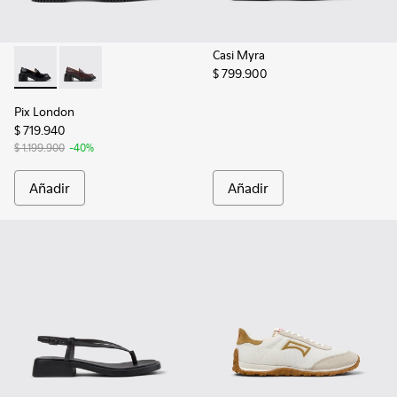
Casi Myra
$ 799.900
Pix London - K201811-001 - Mocasines negros de piel para mu
Pix London - K201811-005
Pix London
$ 719.940
$ 1.199.900
-40%
Añadir
Añadir