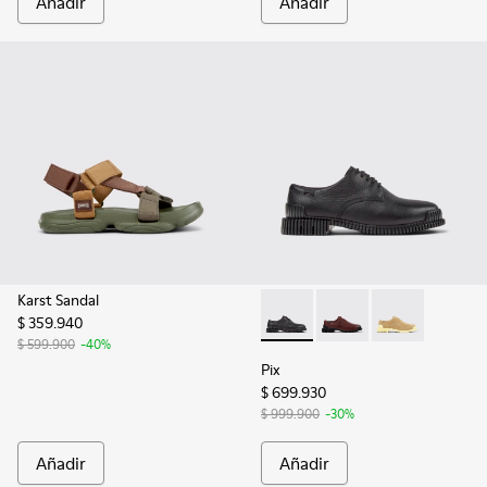
Añadir
Añadir
Karst Sandal
$ 359.940
Pix - K201851-001 - Zapatos d
Pix - K201851-010 - Z
Pix - K201851
$ 599.900
-40%
Pix
$ 699.930
$ 999.900
-30%
Añadir
Añadir