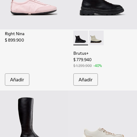
Right Nina
$ 899.900
Brutus+ - K400816-001 - Bota
Brutus+ - K400816-0
Brutus+
$ 779.940
$ 1.299.900
-40%
Añadir
Añadir