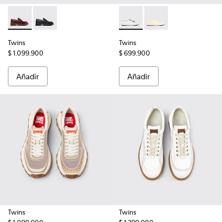
Twins - K201873-002 - Mocasines de piel marrones para muj
Twins - K201873-001 - Mocasines de piel negros para
Twins - K201884-006 - Zapatil
Twins - K201884-007
Twins
Twins
$ 1.099.900
$ 699.900
Añadir
Añadir
Twins
Twins