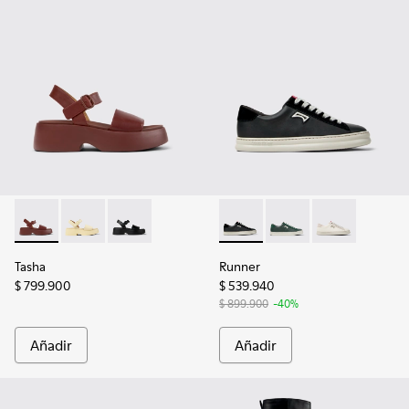
Tasha - K201659-012 - Sandalias de piel burdeos para mujer.
Tasha - K201659-013
Tasha - K201659-006 - Sandalias de piel negr
Runner - K201855-002 - Sneak
Runner - K201855-00
Runner - K201
Tasha
Runner
$ 799.900
$ 539.940
$ 899.900
-40%
Añadir
Añadir