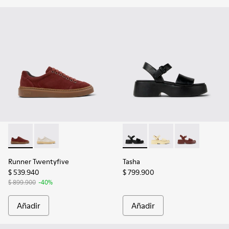
Runner Twentyfive - K201907-005 - Zapatillas de piel de serr
Runner Twentyfive - K201907-003
Tasha - K201659-006 - Sandal
Tasha - K201659-013
Tasha - K20165
Runner Twentyfive
Tasha
$ 539.940
$ 799.900
$ 899.900
-40%
Añadir
Añadir