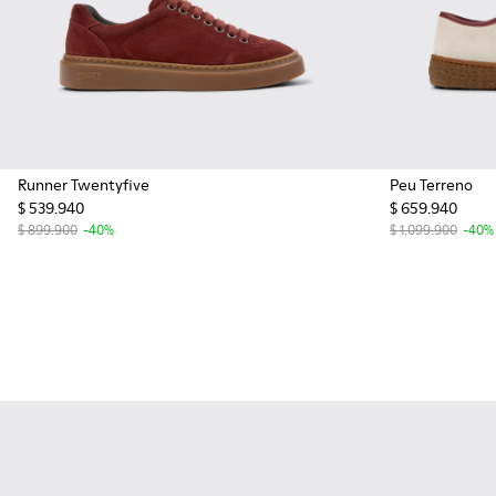
Runner Twentyfive
Peu Terreno
$ 539.940
$ 659.940
$ 899.900
-40%
$ 1.099.900
-40%