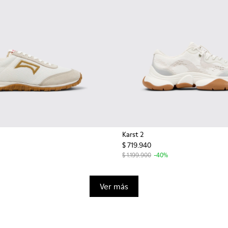
Karst 2
$ 719.940
$ 1.199.900
-40%
Ver más