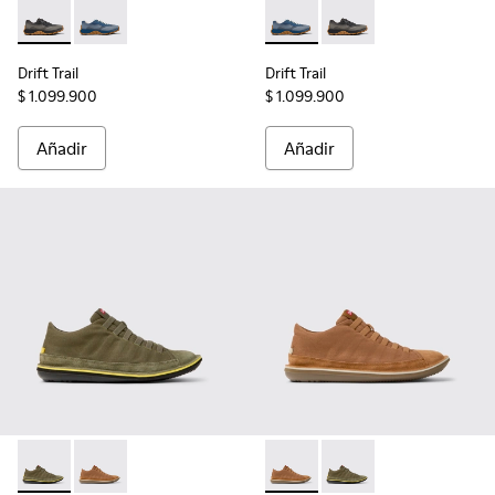
Drift Trail - K101084-002 - Sneaker técnica de piel negra y g
Drift Trail - K101084-004 - Sneakers de piel azules p
Drift Trail - K101084-004 - S
Drift Trail - K101084-
Drift Trail
Drift Trail
$ 1.099.900
$ 1.099.900
Añadir
Añadir
Beetle - 36791-079 - Botines de tejido y nobuk verdes para 
Beetle - 36791-081 - Botines de tejido y nobuk marr
Beetle - 36791-081 - Botines
Beetle - 36791-079 - 