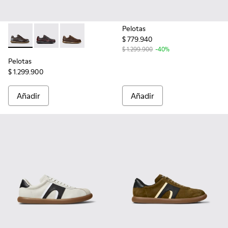
Pelotas
$ 779.940
Pelotas - 16002-349 - Zapatos de piel marrones para hombre
Pelotas - 16002-337 - Zapatos multicolores de piel p
Pelotas - 16002-318 - Zapatos marrones de pi
$ 1.299.900
-40%
Pelotas
$ 1.299.900
Añadir
Añadir