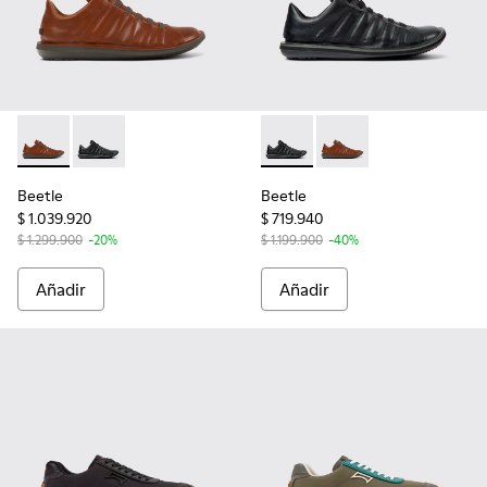
Beetle - 18751-049 - Zapatos marrones de piel para hombre.
Beetle - 18751-048 - Zapatos negros de piel para hom
Beetle - 18751-048 - Zapatos
Beetle - 18751-049 - 
Beetle
Beetle
$ 1.039.920
$ 719.940
$ 1.299.900
-20%
$ 1.199.900
-40%
Añadir
Añadir