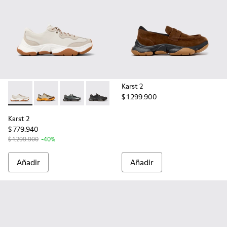
Karst 2
$ 1.299.900
Karst 2 - K101068-002 - Sneakers multicolores de piel y nob
Karst 2 - K101068-012
Karst 2 - K101068-005
Karst 2 - K101068-001 - Sneakers multi
Karst 2
$ 779.940
$ 1.299.900
-40%
Añadir
Añadir