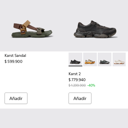
Karst Sandal
$ 599.900
Karst 2 - K101068-001 - Snea
Karst 2 - K101068-012
Karst 2 - K10
Karst 2
Karst 2
$ 779.940
$ 1.299.900
-40%
Añadir
Añadir