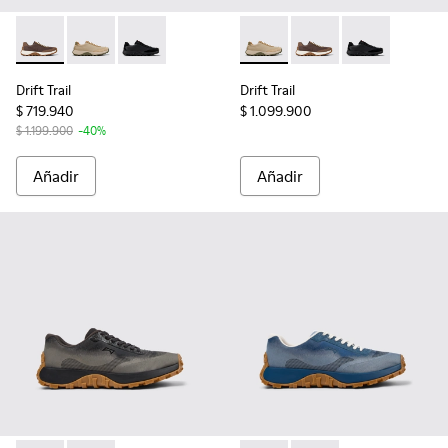
Drift Trail - K100928-020 - Sneakers marrones de nobuk par
Drift Trail - K100928-026 - Zapatillas multicolor de p
Drift Trail - K100928-015 - Sneakers negras de
Drift Trail - K100928-026 - Z
Drift Trail - K100928
Drift Trail - 
Drift Trail
Drift Trail
$ 719.940
$ 1.099.900
$ 1.199.900
-40%
Añadir
Añadir