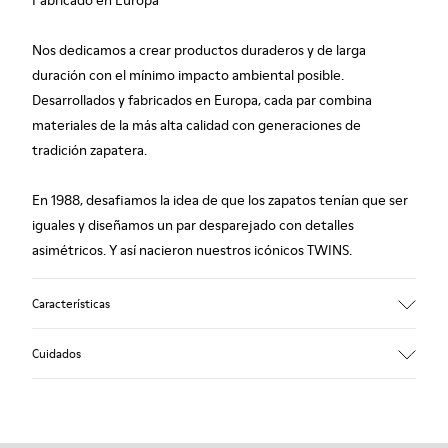
Fabricado en Europa
Nos dedicamos a crear productos duraderos y de larga
duración con el mínimo impacto ambiental posible.
Desarrollados y fabricados en Europa, cada par combina
materiales de la más alta calidad con generaciones de
tradición zapatera.
En 1988, desafiamos la idea de que los zapatos tenían que ser
iguales y diseñamos un par desparejado con detalles
asimétricos. Y así nacieron nuestros icónicos TWINS.
Características
Empeine
Cuidados
Piel
Color
Multicolor
Suela/Características
Nuestros zapatos se han fabricado con materiales de primera