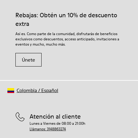
100% goma
calidad cuidadosamente seleccionados. El uso de productos
Cordones
adecuados para el cuidado del calzado los protegerá y
Rebajas: Obtén un 10% de descuento
Plantilla
garantizará que duren más tiempo.
Plantilla de PU
extra
Altura
Si deseas obtener información detallada sobre cómo cuidar de
Así es. Como parte de la comunidad, disfrutarás de beneficios
2,9 cm
tu par, visita nuestra
Guía para el cuidado del calzado
.
exclusivos como descuentos, acceso anticipado, invitaciones a
Forro
eventos y mucho, mucho más.
59% piel 41% poliéster reciclado
Únete
Colombia
/
Español
Atención al cliente
Lunes a Viernes de 08:00 a 21:00h
Llámanos: 3148863274