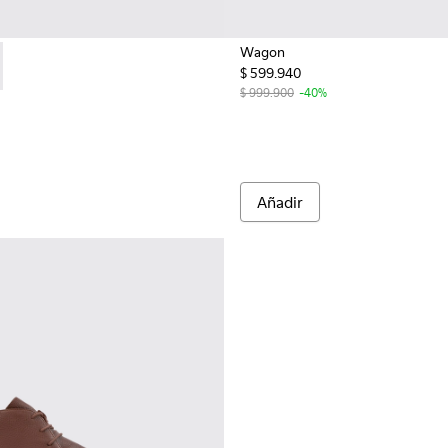
Wagon
$ 599.940
0669-020 - Brown
 - K100669-032 - Zapatos de ante verdes para hombre.
$ 999.900
-40%
Añadir