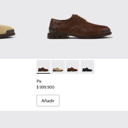
 de ante marrones para hombre.
apatos de piel marrones para hombre.
005 - Zapatos de ante marrones para hombre.
101076-001 - Zapatos negros de piel para hombre.
Pix - K101076-010 - Zapatos de piel marrone
Pix - K101076-006 - Zapatos de ante
Pix - K101076-005 - Zapatos 
Pix - K101076-001 - Za
Pix
$ 999.900
Añadir