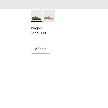
Wagon - K100669-032 - Zapatos de ante ver
Wagon - K100669-020 - Brown
Wagon
$ 999.900
Añadir