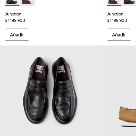
Junction - K100956-009 - Zapatos de piel negros para homb
Junction - K100956-010 - Mocasines náuticos de pie
Junction - K
Juncti
Junction
Junction
$ 1.199.900
$ 1.199.900
Añadir
Añadir