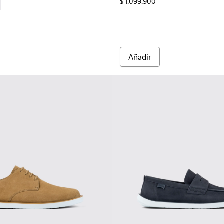
$ 1.099.900
re.
l marrones para hombre.
100956-010 - Mocasines náuticos de piel marrones para hombre
on - K100956-009 - Zapatos de piel negros para hombre.
Añadir