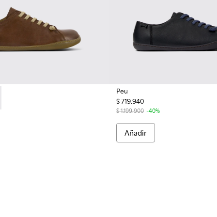
Peu
$ 719.940
mbre.
283 - Zapatos marrones de piel para hombre.
17665-299 - Zapatos de nobuk verde para hombre.
$ 1.199.900
-40%
Añadir