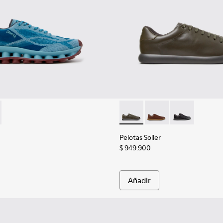
uk para hombre.
colores de piel y nobuk para hombre.
 K101109-011 - Zapatillas azules de materiales técnicos reciclad
ssima - K101109-007 - Zapatillas marrones de materiales técnic
Pelotas Soller - K101003-014 
Pelotas Soller - K101
Pelotas Soller
Pelotas Soller
$ 949.900
Añadir