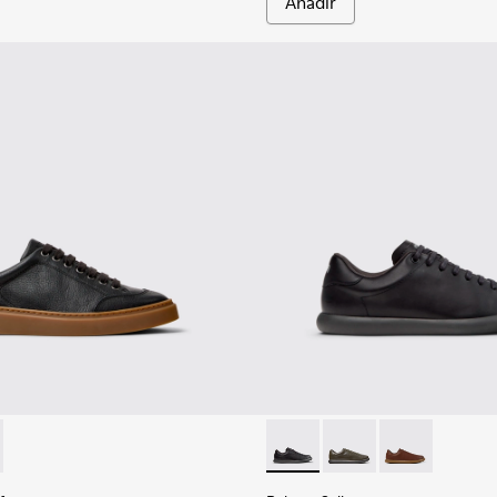
Añadir
ombre.
five - K101105-010 - Zapatillas de piel negras para hombre.
r Twentyfive - K101105-002
Pelotas Soller - K101003-001
Pelotas Soller - K1010
Pelotas Soller