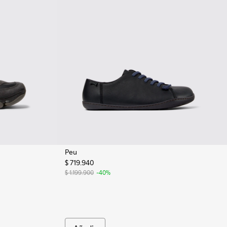
Peu
$ 719.940
kers multicolores de piel y nobuk para hombre.
1068-005
 - K101068-002 - Sneakers multicolores de piel y nobuk para h
$ 1.199.900
-40%