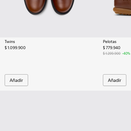
Twins
Pelotas
$ 1.099.900
$ 779.940
$ 1.299.900
-40%
Añadir
Añadir