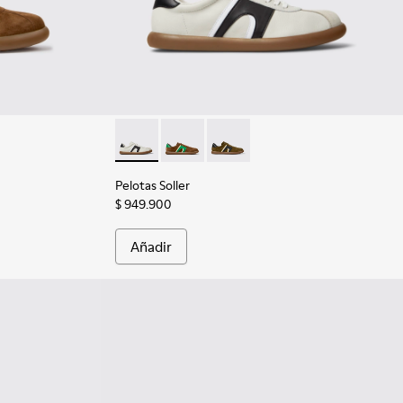
- Zapatillas multicolor de nobuk y piel para hombre.
937-026
 - K100937-022 - Sneakers multicolores de piel y nobuk para ho
Pelotas Soller - K100937-022 - Sneakers mult
Pelotas Soller - K100937-038 - Zapatil
Pelotas Soller - K100937-026
Pelotas Soller
$ 949.900
Añadir