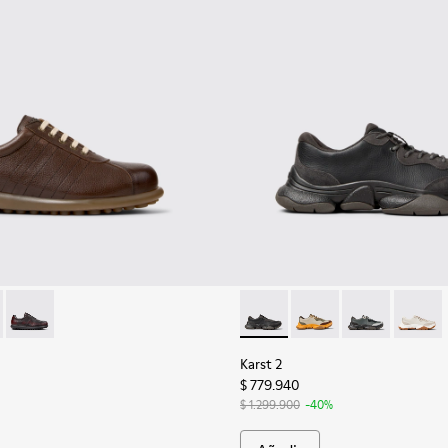
bre.
02-318 - Zapatos marrones de piel para hombre.
s - 16002-349
Pelotas - 16002-337
Karst 2 - K101068-001 - Snea
Karst 2 - K101068-012
Karst 2 - K10
Karst 2
Karst 2
$ 779.940
$ 1.299.900
-40%