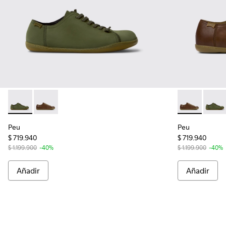
Peu - 17665-299 - Zapatos de nobuk verde para hombre.
Peu - 17665-283 - Zapatos marrones de piel para ho
Peu - 17665-
Peu - 
Peu
Peu
$ 719.940
$ 719.940
$ 1.199.900
-40%
$ 1.199.900
-40%
Añadir
Añadir