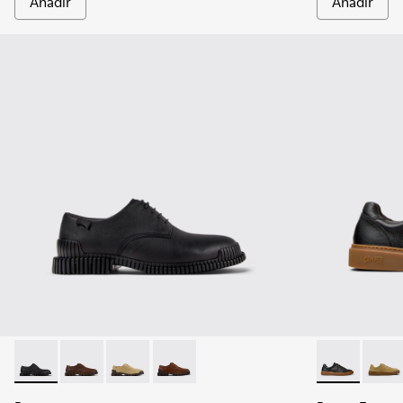
Añadir
Añadir
Pix - K101076-001 - Zapatos negros de piel para hombre.
Pix - K101076-010 - Zapatos de piel marrones para h
Pix - K101076-006
Pix - K101076-005
Runner Twenty
Runne