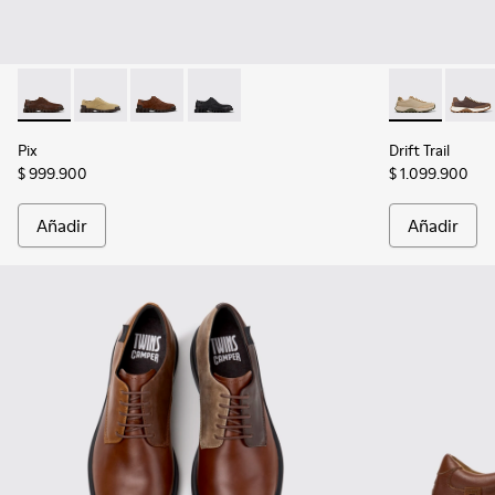
Pix - K101076-010 - Zapatos de piel marrones para hombre.
Pix - K101076-006
Pix - K101076-005
Pix - K101076-001 - Zapatos negros de 
Drift Trail -
Drift 
Pix
Drift Trail
$ 999.900
$ 1.099.900
Añadir
Añadir