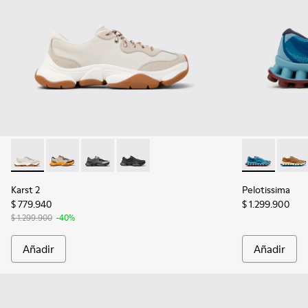
Karst 2 - K101068-002 - Sneakers multicolores de piel y nob
Karst 2 - K101068-012
Karst 2 - K101068-005
Karst 2 - K101068-001 - Sneakers multi
Pelotissima -
Peloti
Karst 2
Pelotissima
$ 779.940
$ 1.299.900
$ 1.299.900
-40%
Añadir
Añadir