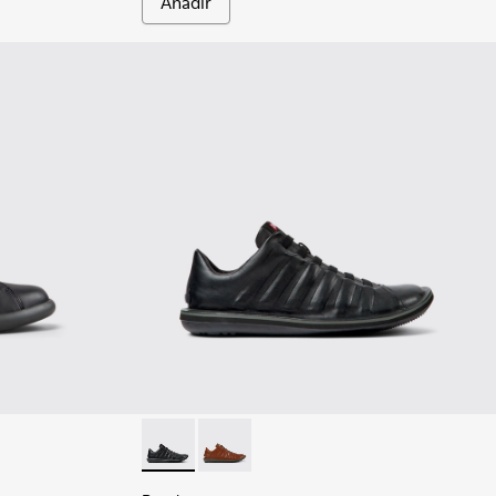
Añadir
 - Sneakers negras de piel para hombre.
03-014 - Zapatillas de piel verdes para hombre.
 - K101003-004 - Sneakers marrones de piel para hombre.
Beetle - 18751-048 - Zapatos negros de piel
Beetle - 18751-049 - Zapatos marrone