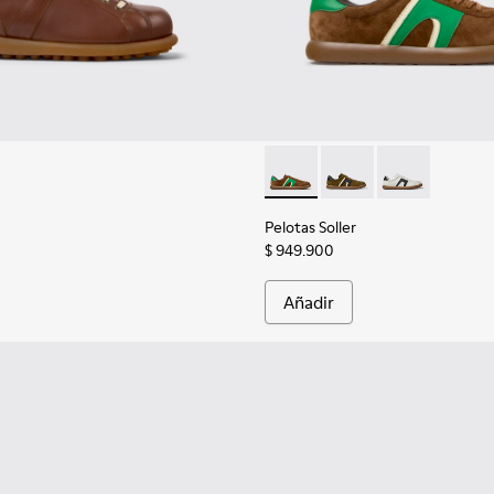
Pelotas Soller - K100937-038 
Pelotas Soller - K100
Pelotas Soller
Pelotas Soller
$ 949.900
Añadir