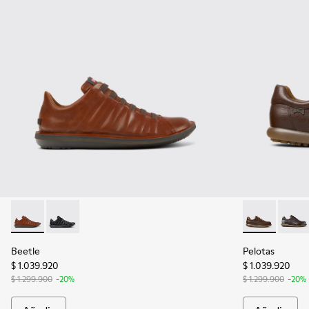
Beetle - 18751-049 - Zapatos marrones de piel para hombre.
Beetle - 18751-048 - Zapatos negros de piel para hom
Pelotas - 160
Pelota
Beetle
Pelotas
$ 1.039.920
$ 1.039.920
$ 1.299.900
-20%
$ 1.299.900
-20%