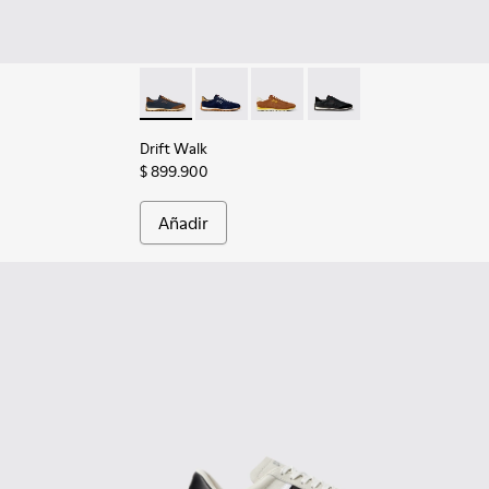
.
Zapatillas marrones de materiales técnicos reciclados para hom
011 - Zapatillas azules de materiales técnicos reciclados para 
Drift Walk - K101097-008 - Zapatillas de pie
Drift Walk - K101097-005 - Sneakers d
Drift Walk - K101097-003
Drift Walk - K101097-0
Drift Walk
$ 899.900
Añadir