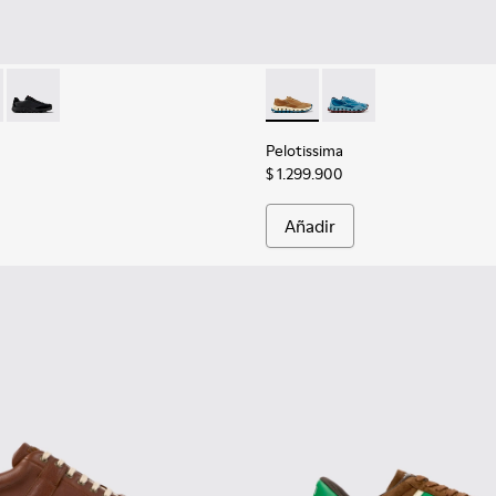
piel para hombre.
 K100928-026 - Zapatillas multicolor de piel y nobuk para hombre
Trail - K100928-020
Drift Trail - K100928-015
Pelotissima - K101109-007 - 
Pelotissima - K101109-
Pelotissima
$ 1.299.900
Añadir