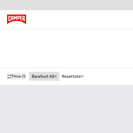
Barefoot All
Resettate
Filtrar
(1)