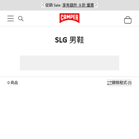
促銷 Sale:
享有額外 ９折 優惠
SLG 男鞋
0
商品
篩檢程式
(1)