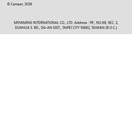
© Camper, 2026
MSYAMING INTERNATIONAL CO., LTD. Address : 11F., NO.69, SEC. 2,
DUNHUA S. RD., DA-AN DIST., TAIPEI CITY 10682, TAIWAN (R.O.C.)