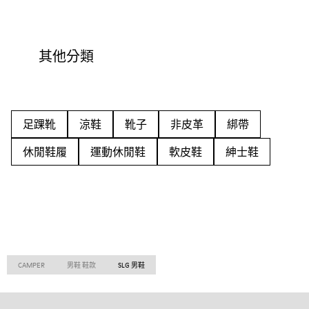
其他分類
足踝靴
涼鞋
靴子
非皮革
綁帶
休閒鞋履
運動休閒鞋
軟皮鞋
紳士鞋
CAMPER
男鞋 鞋款
SLG 男鞋