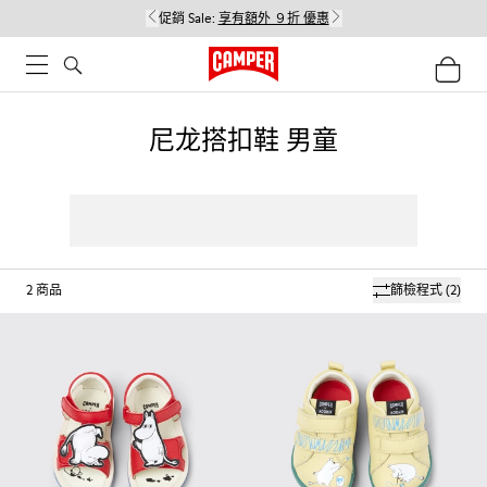
促銷 Sale:
享有額外 ９折 優惠
尼龙搭扣鞋 男童
2
商品
篩檢程式
(2)