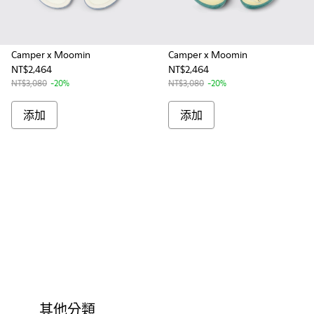
Camper x Moomin
Camper x Moomin
NT$2,464
NT$2,464
NT$3,080
-20%
NT$3,080
-20%
添加
添加
其他分類