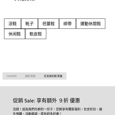
涼鞋
靴子
芭蕾鞋
綁帶
運動休閒鞋
休闲鞋
軟皮鞋
CAMPER
童鞋 鞋款
尼龙搭扣鞋 男童
促銷 Sale: 享有額外 ９折 優惠
沒錯！成為我們社群的一份子，您將享有獨家福利，包含折扣、搶
先預購、活動邀請，還有超多好康！