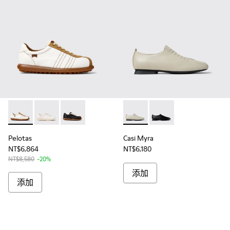
Pelotas - K201758-010 - 女士白色絨面革和皮革鞋
Pelotas - K201758-003
Pelotas - K201758-001
Casi Myra - K201802-00
Casi Myra - K201802-
Pelotas
Casi Myra
NT$6,864
NT$6,180
NT$8,580
-20%
添加
添加