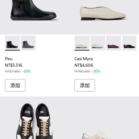
Peu - K400676-004 - 女士黑色皮革短靴
Peu - K400676-008
Casi Myra - K201751-006
Casi Myra - K201751-
Casi Myra - K2
Casi My
Peu
Casi Myra
NT$5,516
NT$4,606
NT$7,880
-30%
NT$6,580
-30%
添加
添加