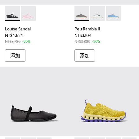
Louise Sandal - K201938-001 - 女士黑色皮涼鞋
Louise Sandal - K201938-003 - 女士粉色皮涼鞋
Peu Rambla II - K20188
Peu Rambla II - K201
Peu Rambla II
Louise Sandal
Peu Rambla II
NT$4,624
NT$3,104
NT$5,780
-20%
NT$3,880
-20%
添加
添加