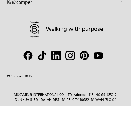
關於camper
© Camper, 2026
MSYAMING INTERNATIONAL CO., LTD. Address : 11F., NO.69, SEC. 2,
DUNHUA S. RD., DA-AN DIST., TAIPEI CITY 10682, TAIWAN (R.O.C.)