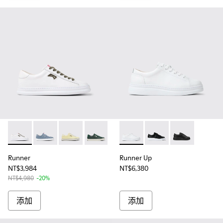
Runner - K201855-010 - 女士白色真皮運動鞋
Runner - K201855-012
Runner - K201855-011 - 女士黃色皮革和磨
Runner - K201855-003
Runner - K201855-002
Runner Up - K200508-0
Runner - K201855-001
Runner Up - K200508
Runner Up - 
Runner
Runner Up
NT$3,984
NT$6,380
NT$4,980
-20%
添加
添加