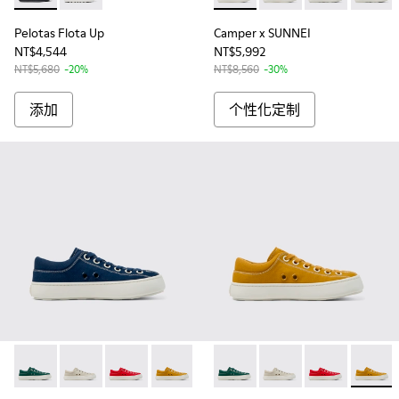
Pelotas Flota Up
Camper x SUNNEI
NT$4,544
NT$5,992
NT$5,680
-20%
NT$8,560
-30%
添加
个性化定制
Camper x SUNNEI - K201700-999-S033 - 中性布面鞋
Camper x SUNNEI - K201700-999-S055 - 中性布面鞋
Camper x SUNNEI - K201700-999-S011 - 
Camper x SUNNEI - K201700-999-S
Camper x SUNNEI - K201700
Camper x SUNNEI - K2017
Camper x SUNNEI -
Camper x SUN
Camper