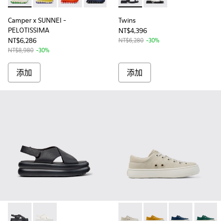
Camper x SUNNEI - PELOTISSIMA - K201776-008 - White
Camper x SUNNEI - PELOTISSIMA - K201776-007 - Ye
Camper x SUNNEI - PELOTISSIMA - K201776-0
Camper x SUNNEI - PELOTISSIMA - K2
Camper x SUNNEI - PELOTISSIM
Twins - K201745-002 - 
Camper x SUNNEI - PELO
Twins - K201745-001
Camper x SUNNEI
Camper x SUNNEI -
Twins
PELOTISSIMA
NT$4,396
NT$6,286
NT$6,280
-30%
NT$8,980
-30%
添加
添加
Pelotas Flota Up - K201931-001 - 女士黑色皮涼鞋
Pelotas Flota Up - K201931-002
Camper x SUNNEI - K2017
Camper x SUNNEI -
Camper x SU
Camper