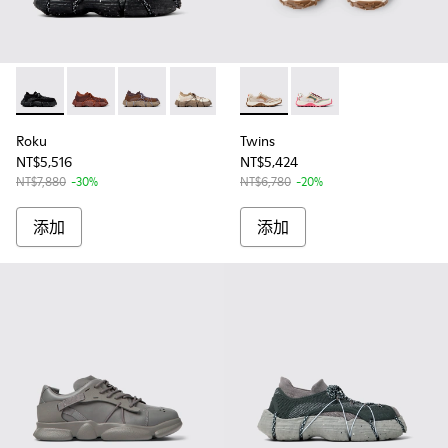
Roku - K201630-001 - 女士多色紡織運動鞋
Roku - K201630-010
Roku - K201630-009
Roku - K201630-008
Roku - K201630-007
Twins - K201865-002
Roku - K201630-006
Twins - K201865-003
Roku - K201630-0
Roku - K2
Ro
Roku
Twins
NT$5,516
NT$5,424
NT$7,880
-30%
NT$6,780
-20%
添加
添加