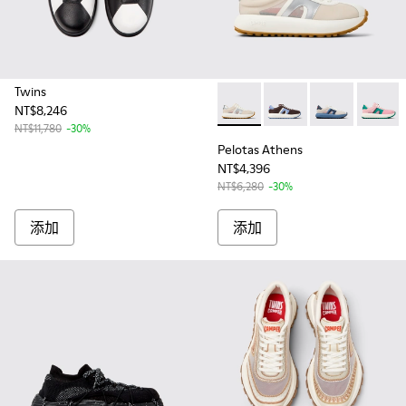
Twins
NT$8,246
Pelotas Athens - K201614-014
Pelotas Athens - K20
Pelotas Athens
Pelotas
NT$11,780
-30%
Pelotas Athens
NT$4,396
NT$6,280
-30%
添加
添加