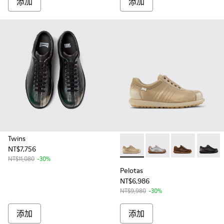
添加
添加
Twins
NT$7,756
Pelotas - 27205-297 - Multi
Pelotas - 27205-299
Pelotas - 272
Pelotas
NT$11,080
-30%
Pelotas
NT$6,986
NT$9,980
-30%
添加
添加