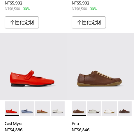
NT$5,992
NT$5,992
NT$8,560
-30%
NT$8,560
-30%
个性化定制
个性化定制
Casi Myra - K201629-003 - Red Leather Shoes for Women.
Casi Myra - K201629-012
Casi Myra - K201629-006
Casi Myra - K201629-002
Peu - 20848-236 - 女士棕
Peu - 20848-244
Peu - 20848-2
Peu - 
Casi Myra
Peu
NT$4,886
NT$6,846