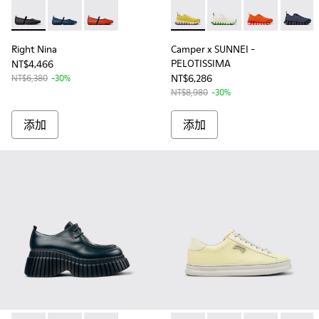
Right Nina - K201643-002 - 女士黑色皮質芭蕾舞鞋
Right Nina - K201643-010
Right Nina - K201643-004
Camper x SUNNEI - PELOTISS
Camper x SUNNEI - P
Camper x SUNN
Camper
Right Nina
Camper x SUNNEI -
PELOTISSIMA
NT$4,466
NT$6,286
NT$6,380
-30%
NT$8,980
-30%
添加
添加