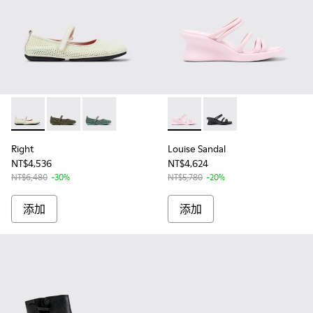
Right - K201402-007 - Multicolor TENCEL Lyocell Leather M
Right - K201402-009
Right - K201402-008
Louise Sandal - K201938
Louise Sandal - K
Right
Louise Sandal
NT$4,536
NT$4,624
NT$6,480
-30%
NT$5,780
-20%
添加
添加