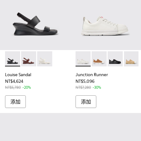
Louise Sandal - K201915-001 - 女士黑色皮涼鞋
Louise Sandal - K201915-003
Louise Sandal - K201915-002
Junction Runner - K201
Junction Runner - K2
Junction Ru
Junctio
Louise Sandal
Junction Runner
NT$4,624
NT$5,096
NT$5,780
-20%
NT$7,280
-30%
添加
添加