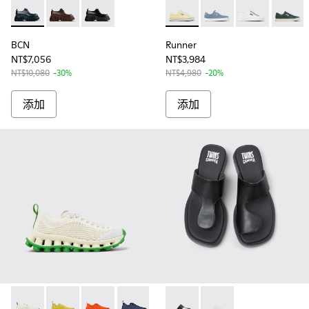
BCN - K201678-004 - Green
BCN - K201678-003
BCN - K201678-001
Runner - K201855-01
Runner - K201855-01
Runner - K
Runner
BCN
Runner
NT$7,056
NT$3,984
NT$10,080
-30%
NT$4,980
-20%
添加
添加