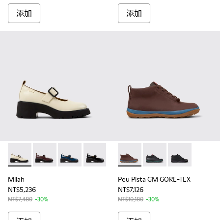
添加
添加
Milah - K201681-005 - White Leather Women's Shoes.
Milah - K201681-007
Milah - K201681-006
Milah - K201681-001 - 女士黑色皮鞋
Peu Pista GM GORE-TE
Peu Pista GM GORE-T
Peu Pista GM 
Milah
Peu Pista GM GORE-TEX
NT$5,236
NT$7,126
NT$7,480
-30%
NT$10,180
-30%