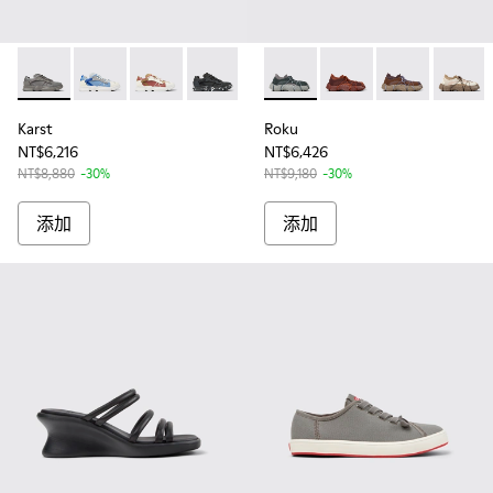
Karst - K201439-010 - 深灰皮革織布拼接女士運動鞋
Karst - K201439-023
Karst - K201439-022
Karst - K201439-020
Karst - K201439-019
Roku - K201630-005 - Multic
Karst - K201439-005
Roku - K201630-010
Karst - K201439-
Roku - K20163
Roku -
Karst
Roku
NT$6,216
NT$6,426
NT$8,880
-30%
NT$9,180
-30%
添加
添加