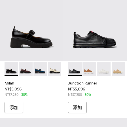
Milah - K201681-001 - 女士黑色皮鞋
Milah - K201681-007
Milah - K201681-006
Milah - K201681-005 - White Leather 
Junction Runner - K201
Junction Runner - K2
Junction Ru
Junctio
Milah
Junction Runner
NT$5,096
NT$5,096
NT$7,280
-30%
NT$7,280
-30%
添加
添加