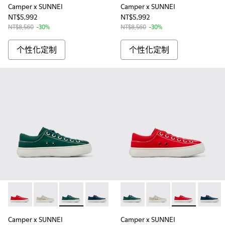
Camper x SUNNEI
Camper x SUNNEI
NT$5,992
NT$5,992
NT$8,560
-30%
NT$8,560
-30%
个性化定制
个性化定制
Camper x SUNNEI - K201700-999-S011 - 中性布面鞋
Camper x SUNNEI - K201700-999-S055 - 中性布面鞋
Camper x SUNNEI - K201700-999-S033 - 
Camper x SUNNEI - K201700-999-S
Camper x SUNNEI - K201700
Camper x SUNNEI - K2017
Camper x SUNNEI -
Camper x SUN
Camper
Camper x SUNNEI
Camper x SUNNEI