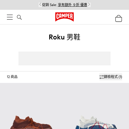
促銷 Sale:
享有額外 ９折 優惠
Roku 男鞋
12
商品
篩檢程式
(1)