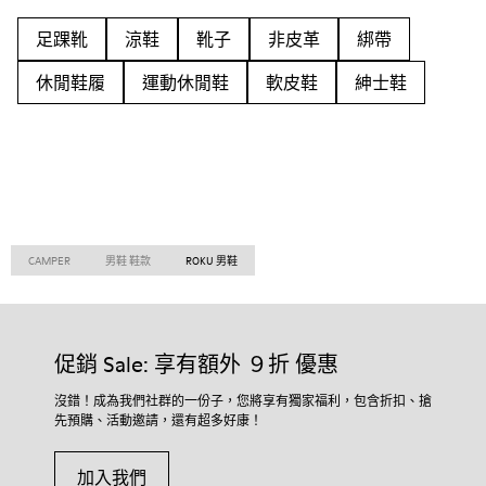
足踝靴
涼鞋
靴子
非皮革
綁帶
休閒鞋履
運動休閒鞋
軟皮鞋
紳士鞋
CAMPER
男鞋 鞋款
ROKU 男鞋
促銷 Sale: 享有額外 ９折 優惠
沒錯！成為我們社群的一份子，您將享有獨家福利，包含折扣、搶
先預購、活動邀請，還有超多好康！
加入我們