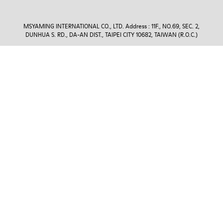
MSYAMING INTERNATIONAL CO., LTD. Address : 11F., NO.69, SEC. 2,
DUNHUA S. RD., DA-AN DIST., TAIPEI CITY 10682, TAIWAN (R.O.C.)