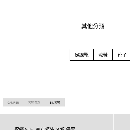
其他分類
足踝靴
涼鞋
靴子
CAMPER
男鞋 鞋款
BIL 男鞋
促銷 Sale: 享有額外 ９折 優惠