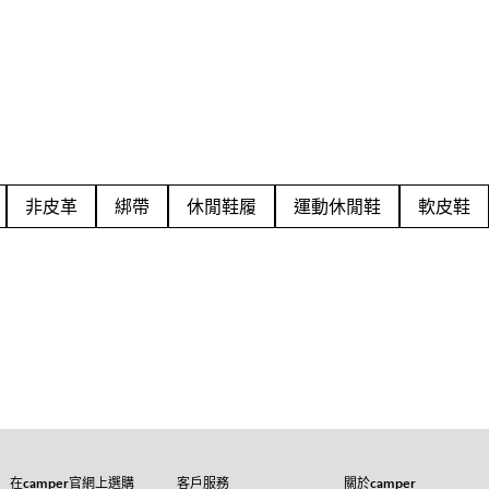
非皮革
綁帶
休閒鞋履
運動休閒鞋
軟皮鞋
在camper官網上選購
客戶服務
關於camper