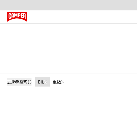
BIL
重啟
篩檢程式
(1)