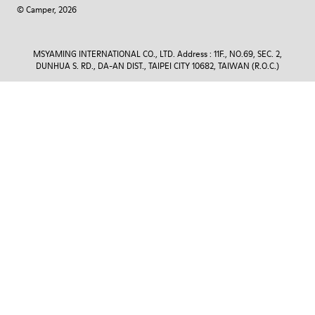
© Camper, 2026
MSYAMING INTERNATIONAL CO., LTD. Address : 11F., NO.69, SEC. 2,
DUNHUA S. RD., DA-AN DIST., TAIPEI CITY 10682, TAIWAN (R.O.C.)