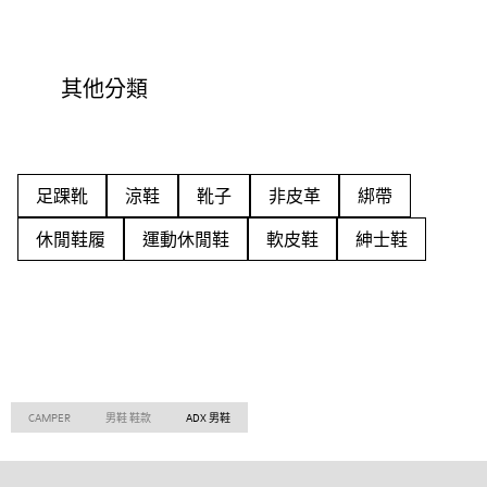
其他分類
足踝靴
涼鞋
靴子
非皮革
綁帶
休閒鞋履
運動休閒鞋
軟皮鞋
紳士鞋
CAMPER
男鞋 鞋款
ADX 男鞋