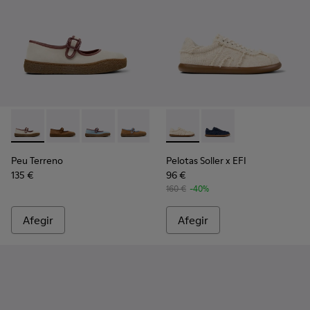
Peu Terreno - K201825-006 - Ballarines beix de camussa i pel
Peu Terreno - K201825-010
Peu Terreno - K201825-008
Peu Terreno - K201825-007 - Ballerines
Peu Terreno - K201825-003
Pelotas Soller x EFI - K20177
Peu Terreno - K201825-
Pelotas Soller x EFI -
Peu Terreno
Pelotas Soller x EFI
135 €
96 €
160 €
-40%
Afegir
Afegir