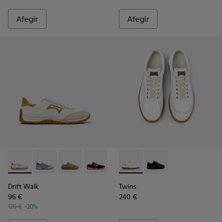
Afegir
Afegir
Drift Walk - K201886-001 - Sneakers multicolors de teixit i p
Drift Walk - K201886-008
Drift Walk - K201886-006 - Sneakers multicolor
Drift Walk - K201886-003
Twins - 27651-135 - Sabates d
Twins - 27651-136
Drift Walk
Twins
96 €
240 €
120 €
-20%