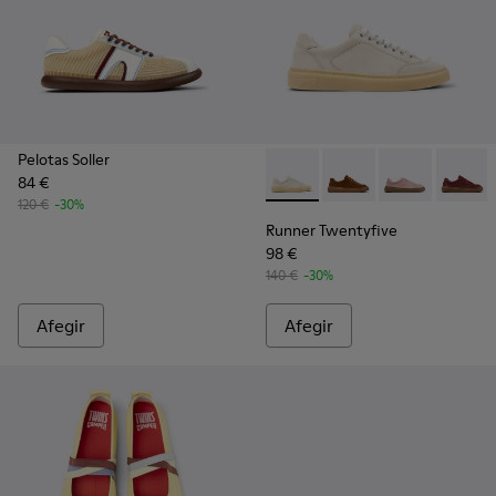
Pelotas Soller
84 €
Runner Twentyfive - K201907-
Runner Twentyfive - 
Runner Twenty
Runner 
120 €
-30%
Runner Twentyfive
98 €
140 €
-30%
Afegir
Afegir