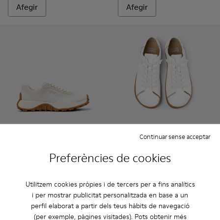
Afegir
Afegir
Continuar sense acceptar
Drift Trail - K201872-001 - Sneakers beix de materials tècnics
Drift Trail - K201872-006
Drift Trail - K201872-004
Drift Trail - K201872-003
Twins - K201928-003 - Sabate
Twins - K201928-002 -
Preferències de cookies
Drift Trail
Twins
98 €
240 €
Utilitzem cookies pròpies i de tercers per a fins analítics
140 €
-30%
i per mostrar publicitat personalitzada en base a un
perfil elaborat a partir dels teus hàbits de navegació
Afegir
Afegir
(per exemple, pàgines visitades). Pots obtenir més