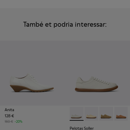
També et podria interessar:
Anita
128 €
Pelotas Soller - K201668-001 
Pelotas Soller - K201
Pelotas Soller
Pelotas
160 €
-20%
Pelotas Soller