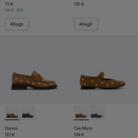
72 €
135 €
145 €
-50%
Afegir
Afegir
Donna - K201937-001 - Mocassins de pell de nubuc marró per
Donna - K201937-002
Casi Myra - K201904-001 - Bal
Casi Myra - K201904-
Donna
Casi Myra
122 €
124 €