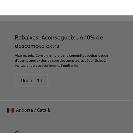
CAMPER
DONA SABATES
MOCASSINS BLAUS PER A DONA
Rebaixes: Aconsegueix un 10% de
descompte extra
Això mateix. Com a membre de la comunitat podràs gaudir
d’avantatges exclusius com descomptes, accés anticipat,
invitacions a esdeveniments i molt més.
Uneix-t’hi
Andorra
/
Català