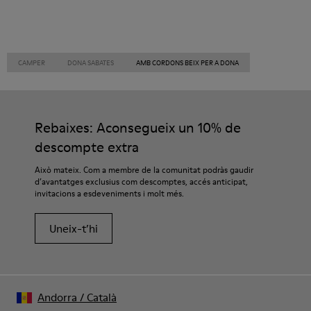
CAMPER
DONA SABATES
AMB CORDONS BEIX PER A DONA
Rebaixes: Aconsegueix un 10% de
descompte extra
Això mateix. Com a membre de la comunitat podràs gaudir
d’avantatges exclusius com descomptes, accés anticipat,
invitacions a esdeveniments i molt més.
Uneix-t’hi
Andorra
/
Català