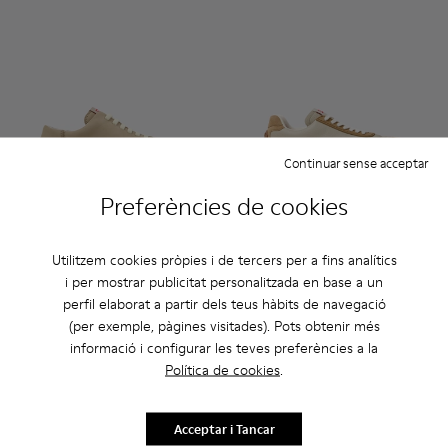
Continuar sense acceptar
Preferències de cookies
Peu Touring - K200877-057 - Sabatilles esportives de nubuc 
Peu Touring - K200877-056
Peu Touring - K200877-051
Peu Touring - K200877-038
Peu Touring - K200877-031
Drift Trail - K201586-022 - S
Peu Touring - K200877-
Drift Trail - K201586-
Drift Trail - K
Drift T
Utilitzem cookies pròpies i de tercers per a fins analítics
i per mostrar publicitat personalitzada en base a un
Peu Touring
Drift Trail
perfil elaborat a partir dels teus hàbits de navegació
130 €
119 €
(per exemple, pàgines visitades). Pots obtenir més
170 €
-30%
informació i configurar les teves preferències a la
Política de cookies
.
Afegir
Afegir
Acceptar i Tancar