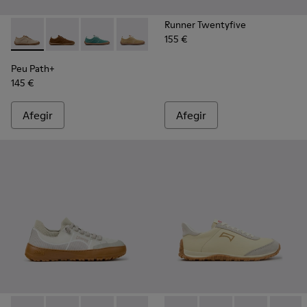
Runner Twentyfive
155 €
Peu Path+ - K201943-006 - Sabatilles esportives de camussa 
Peu Path+ - K201943-005
Peu Path+ - K201943-002
Peu Path+ - K201943-001
Peu Path+
145 €
Afegir
Afegir