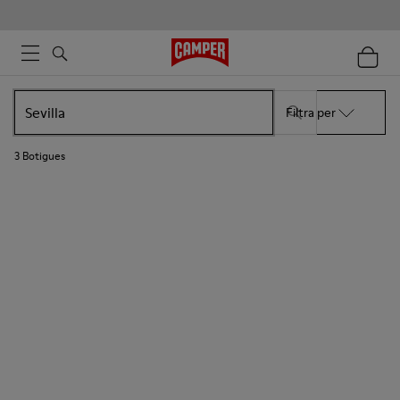
Filtra per
3
Botigues