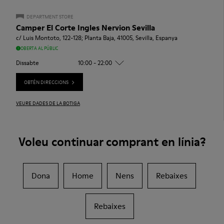
DEPARTMENT STORE
Camper El Corte Ingles Nervion Sevilla
c/ Luis Montoto, 122-128; Planta Baja, 41005, Sevilla, Espanya
OBERTA AL PÚBLIC
Dissabte
10:00 - 22:00
OBTÉN DIRECCIONS
VEURE DADES DE LA BOTIGA
Voleu continuar comprant en línia?
Dona
Home
Nens
Rebaixes
Rebaixes