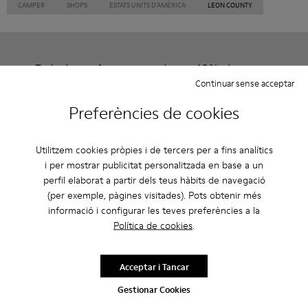
CAMPER
SHOPS
ESTATS UNITS D'AMÈRICA
LEON COUNTY
Rebaixes: Aconsegueix un 10% de
Continuar sense acceptar
descompte extra
Preferències de cookies
Això mateix. Com a membre de la comunitat podràs gaudir
d’avantatges exclusius com descomptes, accés anticipat,
invitacions a esdeveniments i molt més.
Utilitzem cookies pròpies i de tercers per a fins analítics
i per mostrar publicitat personalitzada en base a un
Uneix-t’hi
perfil elaborat a partir dels teus hàbits de navegació
(per exemple, pàgines visitades). Pots obtenir més
informació i configurar les teves preferències a la
Política de cookies
.
Andorra
/
Català
Acceptar i Tancar
Gestionar Cookies
Ajuda