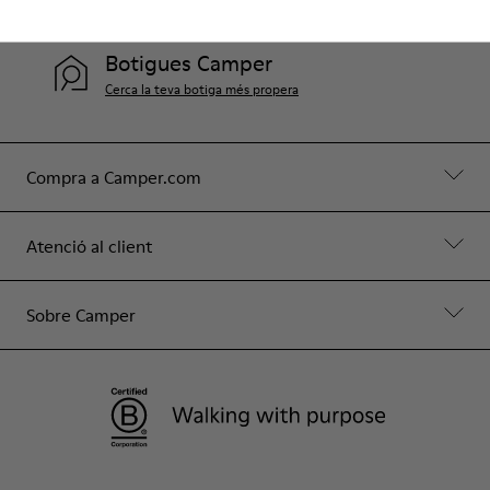
Contact Us
Botigues Camper
Cerca la teva botiga més propera
Compra a Camper.com
Atenció al client
Sobre Camper