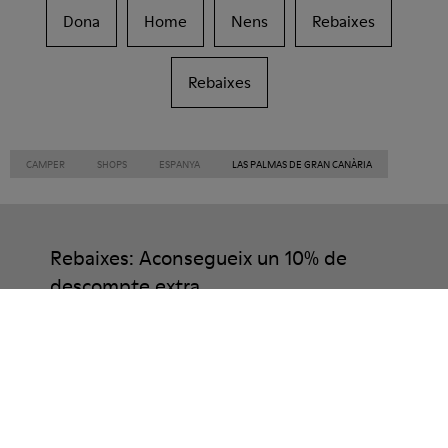
Dona
Home
Nens
Rebaixes
Rebaixes
CAMPER
SHOPS
ESPANYA
LAS PALMAS DE GRAN CANÀRIA
Rebaixes: Aconsegueix un 10% de
descompte extra
Això mateix. Com a membre de la comunitat podràs gaudir
d’avantatges exclusius com descomptes, accés anticipat,
invitacions a esdeveniments i molt més.
Uneix-t’hi