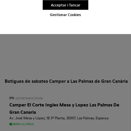
Acceptar i Tancar
Gestionar Cookies
Botigues de sabates Camper a Las Palmas de Gran Canària
DEPARTMENT STORE
Camper El Corte Ingles Mesa y Lopez Las Palmas De
Gran Canaria
Av. José Mesa y López, 18 3ª Planta, 35007, Las Palmas, Espanya
OBERTA AL PÚBLIC