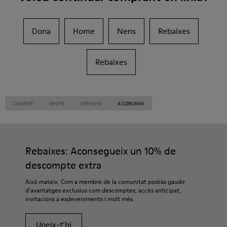
Dona
Home
Nens
Rebaixes
Rebaixes
CAMPER
SHOPS
ESPANYA
A CORUNYA
Rebaixes: Aconsegueix un 10% de
descompte extra
Això mateix. Com a membre de la comunitat podràs gaudir
d’avantatges exclusius com descomptes, accés anticipat,
invitacions a esdeveniments i molt més.
Uneix-t’hi