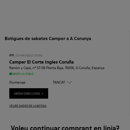
Botigues de sabates Camper a A Corunya
DEPARTMENT STORE
Camper El Corte Ingles Coruña
Ramón y Cajal, nº 57-59 Planta Baja, 15006, A Coruña, Espanya
OBERTA AL PÚBLIC
Diumenge
TANCAT
OBTÉN DIRECCIONS
VEURE DADES DE LA BOTIGA
Voleu continuar comprant en línia?