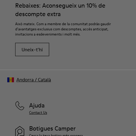
Rebaixes: Aconsegueix un 10% de
descompte extra
Això mateix. Com a membre de la comunitat podràs gaudir
d’avantatges exclusius com descomptes, accés anticipat,
invitacions a esdeveniments i molt més.
Uneix-t’hi
Andorra
/
Català
Ajuda
Contact Us
Botigues Camper
Cerca la teva botiga més propera