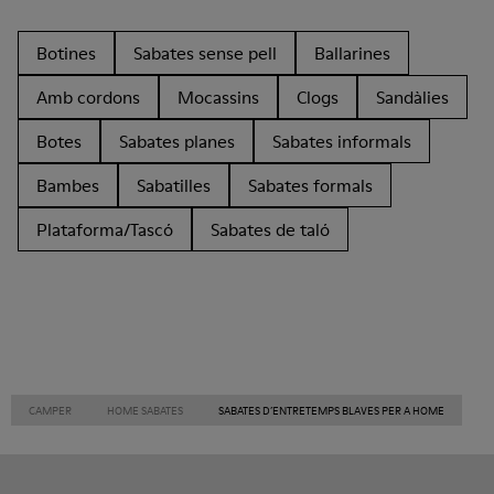
Botines
Sabates sense pell
Ballarines
Amb cordons
Mocassins
Clogs
Sandàlies
Botes
Sabates planes
Sabates informals
Bambes
Sabatilles
Sabates formals
Plataforma/Tascó
Sabates de taló
CAMPER
HOME SABATES
SABATES D’ENTRETEMPS BLAVES PER A HOME