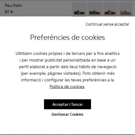
Peu Path
87 €
Pelotas Soller - K100937-020
Pelotas Soller - K100
Pelotas Soller
Pelotas
145 €
-40%
Continuar sense acceptar
Pelotas Soller
72 €
Preferències de cookies
120 €
-40%
Afegir
Afegir
Utilitzem cookies pròpies i de tercers per a fins analítics
i per mostrar publicitat personalitzada en base a un
perfil elaborat a partir dels teus hàbits de navegació
(per exemple, pàgines visitades). Pots obtenir més
informació i configurar les teves preferències a la
Política de cookies
.
Acceptar i Tancar
Gestionar Cookies