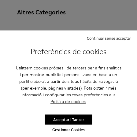
Altres Categories
Continuar sense acceptar
Botines
Sabates sense pell
Ballarines
Preferències de cookies
Amb cordons
Mocassins
Clogs
Sandàlies
Sabates informals
Bambes
Sabatilles
Utilitzem cookies pròpies i de tercers per a fins analítics
i per mostrar publicitat personalitzada en base a un
Sabates formals
Plataforma/Tascó
perfil elaborat a partir dels teus hàbits de navegació
(per exemple, pàgines visitades). Pots obtenir més
Sabates de taló
informació i configurar les teves preferències a la
Política de cookies
.
Acceptar i Tancar
Gestionar Cookies