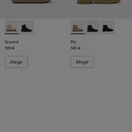
Ground - K300405-010 - Botina d’home de teixit i pell de col
Ground - K300405-011
Pix - K300262-014 - Botina d
Pix - K300262-017
Pix - K300262
Ground
Pix
199 €
145 €
Afegir
Afegir