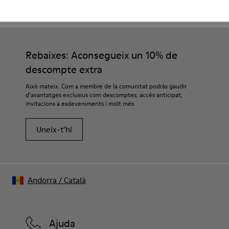
CAMPER
HOME SABATES
BOTES BEIX PER A HOME
Rebaixes: Aconsegueix un 10% de
descompte extra
Això mateix. Com a membre de la comunitat podràs gaudir
d’avantatges exclusius com descomptes, accés anticipat,
invitacions a esdeveniments i molt més.
Uneix-t’hi
Andorra
/
Català
Ajuda