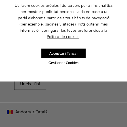
Utilitzem cookies pròpies i de tercers per a fins analítics
i per mostrar publicitat personalitzada en base a un
CAMPER
HOME SABATES
ROZ PER A HOME
perfil elaborat a partir dels teus hàbits de navegació
(per exemple, pàgines visitades). Pots obtenir més
informació i configurar les teves preferències a la
Política de cookies
.
Rebaixes: Aconsegueix un 10% de
descompte extra
Acceptar i Tancar
Això mateix. Com a membre de la comunitat podràs gaudir
Gestionar Cookies
d’avantatges exclusius com descomptes, accés anticipat,
invitacions a esdeveniments i molt més.
Uneix-t’hi
Andorra
/
Català