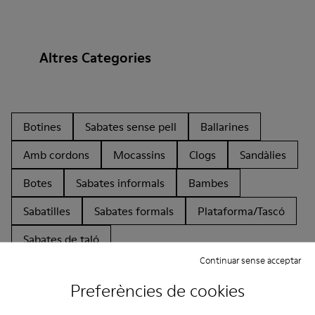
Altres Categories
Botines
Sabates sense pell
Ballarines
Amb cordons
Mocassins
Clogs
Sandàlies
Botes
Sabates informals
Bambes
Sabatilles
Sabates formals
Plataforma/Tascó
Sabates de taló
Continuar sense acceptar
Preferències de cookies