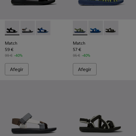
Match - K100539-001 - Sandàlies de teixit negres Per a hom
Match - K100539-013 - Sandàlia multicolor per a hom
Match - K100539-011 - Sandàlies tèxtils blave
Match - K100781-008 - Sandàl
Match - K100781-004 -
Match - K10078
Match
Match
59 €
57 €
99 €
-40%
95 €
-40%
Afegir
Afegir