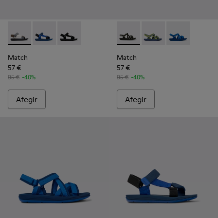
Match - K100539-013 - Sandàlia multicolor per a home
Match - K100539-011 - Sandàlies tèxtils blaves Per a
Match - K100539-001 - Sandàlies de teixit ne
Match - K100781-001 - Sandàl
Match - K100781-008 -
Match - K10078
Match
Match
57 €
57 €
95 €
-40%
95 €
-40%
Afegir
Afegir