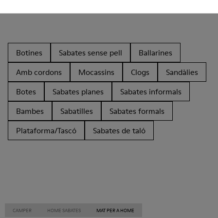
Altres Categories
Botines
Sabates sense pell
Ballarines
Amb cordons
Mocassins
Clogs
Sandàlies
Botes
Sabates planes
Sabates informals
Bambes
Sabatilles
Sabates formals
Plataforma/Tascó
Sabates de taló
CAMPER
HOME SABATES
MAT PER A HOME