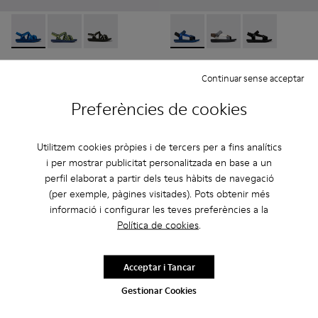
Match - K100781-004 - Sandàlia de PET reciclat de color bla
Match - K100781-008 - Sandàlia d’home de teixit de c
Match - K100781-001 - Sandàlia de PET recicla
Match - K100539-011 - Sandàl
Match - K100539-013 -
Match - K10053
Match
Match
Continuar sense acceptar
57 €
59 €
95 €
-40%
99 €
-40%
Preferències de cookies
Afegir
Afegir
Utilitzem cookies pròpies i de tercers per a fins analítics
i per mostrar publicitat personalitzada en base a un
perfil elaborat a partir dels teus hàbits de navegació
(per exemple, pàgines visitades). Pots obtenir més
informació i configurar les teves preferències a la
Política de cookies
.
Acceptar i Tancar
Gestionar Cookies