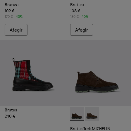
Brutus+
Brutus+
102 €
108 €
170 €
-40%
180 €
-40%
Afegir
Afegir
Brutus
240 €
Brutus Trek MICHELIN - K300
Brutus Trek MICHELI
Brutus Trek MICHELIN