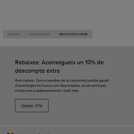
CAMPER
HOME SABATES
BRUTUS PER A HOME
Rebaixes: Aconsegueix un 10% de
descompte extra
Això mateix. Com a membre de la comunitat podràs gaudir
d’avantatges exclusius com descomptes, accés anticipat,
invitacions a esdeveniments i molt més.
Uneix-t’hi