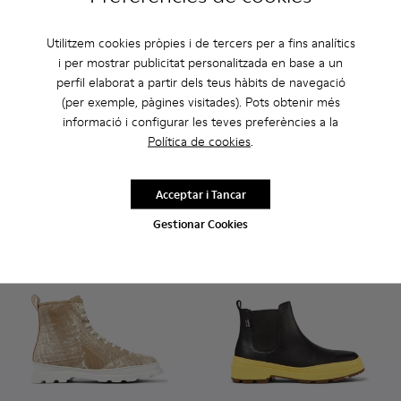
Utilitzem cookies pròpies i de tercers per a fins analítics
i per mostrar publicitat personalitzada en base a un
Brutus
perfil elaborat a partir dels teus hàbits de navegació
165 €
Brutus - K300245-029 - Bota
Brutus - K300245-03
Brutus - K3002
Brutus
(per exemple, pàgines visitades). Pots obtenir més
informació i configurar les teves preferències a la
Brutus
Política de cookies
.
189 €
Afegir
Afegir
Acceptar i Tancar
Gestionar Cookies