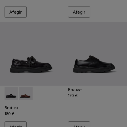
Afegir
Afegir
Brutus+
170 €
Brutus+ - K101067-002 - Sabates nàutiques de pell negra pe
Brutus+ - K101067-001 - Mocassí de pell de color ma
Brutus+
180 €