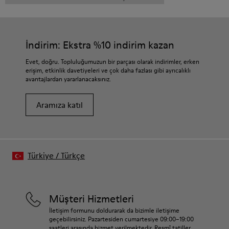
İndirim: Ekstra %10 indirim kazan
Evet, doğru. Topluluğumuzun bir parçası olarak indirimler, erken
erişim, etkinlik davetiyeleri ve çok daha fazlası gibi ayrıcalıklı
avantajlardan yararlanacaksınız.
Aramıza katıl
Türkiye
/
Türkçe
Müşteri Hizmetleri
İletişim formunu doldurarak da bizimle iletişime
geçebilirsiniz. Pazartesiden cumartesiye 09:00–19:00
saatleri arasında hizmet verilmektedir. Resmî tatiller