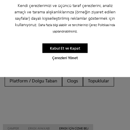
Diğer Kategoriler
Kendi çerezlerimizi ve üçüncü taraf çerezlerini, analiz
amaçlı ve tarama alışkanlıklarınıza (örneğin ziyaret edilen
sayfalar) dayalı kişiselleştirilmiş reklamlar göstermek için
kullanıyoruz.
Daha fazla bilgi alabilir ve tercihlerinizi Çerez Politikası'nda
yapılandırabilirsiniz.
Sandaletler
Botlar
Deri Olmayan
Balerin Modeli
Düz Tabanlar
Bağcıklı
Kabul Et ve Kapat
Günlük Ayakkabılar
Spor Ayakkabılar
Terlikler
Çerezleri Yönet
mokasenleri
Klasik Ayakkabılar
Platform / Dolgu Taban
Clogs
Topuklular
CAMPER
ERKEK AYAKKABI
ERKEK IÇIN CIZME BEJ