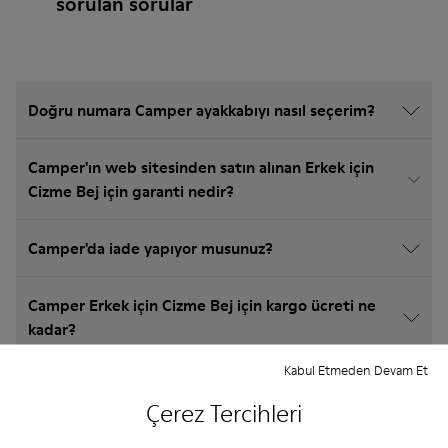
sorulan sorular
Doğru numara Camper ayakkabıyı nasıl seçerim?
Camper'ın web sitesinden satın alınan Erkek için
Cizme Bej için garanti nedir?
Camper'da iade yapıyor musunuz?
Camper Erkek için Cizme Bej için kargo ücreti ne
kadar?
Kabul Etmeden Devam Et
Çerez Tercihleri