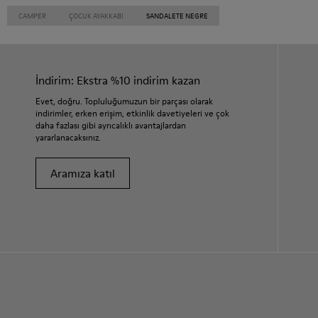
CAMPER
ÇOCUK AYAKKABI
SANDALETE NEGRE
İndirim: Ekstra %10 indirim kazan
Evet, doğru. Topluluğumuzun bir parçası olarak
indirimler, erken erişim, etkinlik davetiyeleri ve çok
daha fazlası gibi ayrıcalıklı avantajlardan
yararlanacaksınız.
Aramıza katıl