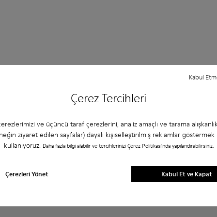
Kabul Et
Çerez Tercihleri
tler hakkında sıkça sorulan sorular
erezlerimizi ve üçüncü taraf çerezlerini, analiz amaçlı ve tarama alışkanlık
neğin ziyaret edilen sayfalar) dayalı kişiselleştirilmiş reklamlar göstermek 
kullanıyoruz.
Daha fazla bilgi alabilir ve tercihlerinizi Çerez Politikası'nda yapılandırabilirsiniz.
abıyı nasıl seçerim?
Çerezleri Yönet
Kabul Et ve Kapat
atın alınan Sandalete Negre için garanti nedir?
usunuz?