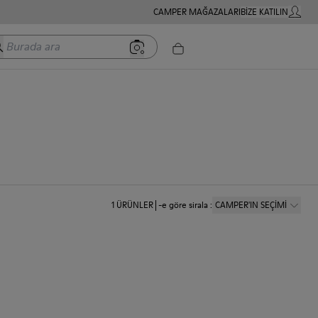
CAMPER MAĞAZALARI
BIZE KATILIN
HESABIM
rada ara
1
ÜRÜNLER
-e göre sirala
:
CAMPER'IN SEÇİMİ