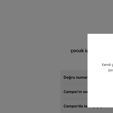
çocuk için Sandale
Kendi ç
(ör
Doğru numara Camper ayakk
Camper'ın web sitesinden s
Camper'da iade yapıyor m