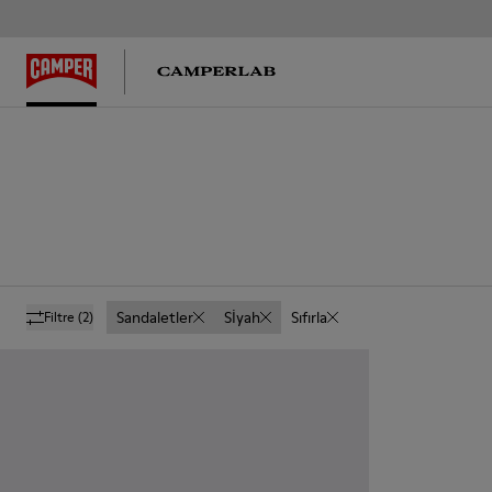
Sandaletler
Sİyah
Sıfırla
Filtre
(2)