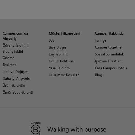
Camper.com’da
Müşteri Hizmetleri
Camper Hakkında
Alışveriş
SSS
Tarihçe
Öğrenci İndirimi
Bize Ulaşın
Camper together
Sipariş takibi
Erişilebilirlik
Sosyal Sorumluluk
Ödeme
Gizlilik Politikası
İşletme Fırsatları
Teslimat
Yasal Bildirim
Casa Camper Hotels
İade ve Değişim
Hüküm ve Koşullar
Blog
Daha İyi Alışveriş
Ürün Garantisi
Ömür Boyu Garanti