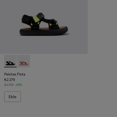
Pelotas Flota - K800579-006 - Çok Renkli Geri Dönüştürülmü
Pelotas Flota - K800579-005
Pelotas Flota
₺2.279
₺3.799
-40%
Ekle