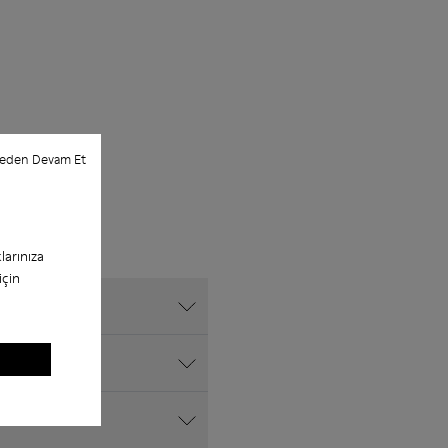
meden Devam Et
larınıza
için