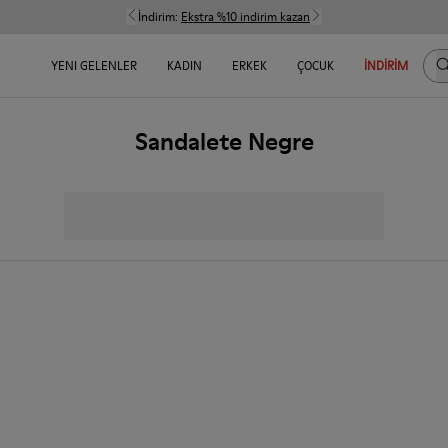
İndirim:
Ekstra %10 indirim kazan
Bu
YENI GELENLER
KADIN
ERKEK
ÇOCUK
İNDIRIM
Sandalete Negre