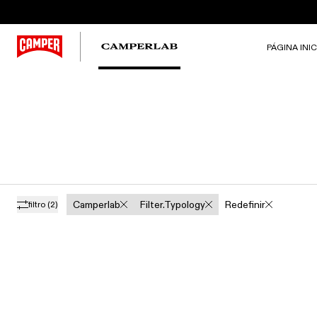
PÁGINA INIC
Camperlab
Filter.typology
Redefinir
filtro
(2)