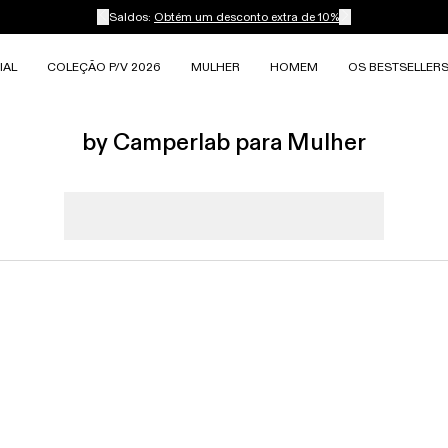
Saldos:
Obtém um desconto extra de 10%
IAL
COLEÇÃO P/V 2026
MULHER
HOMEM
OS BESTSELLER
by Camperlab para Mulher