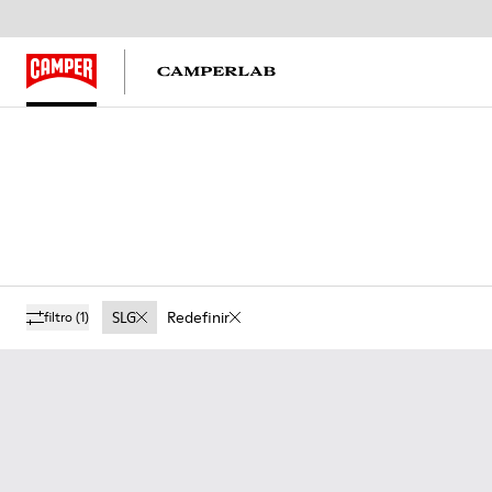
SLG
Redefinir
filtro
(1)