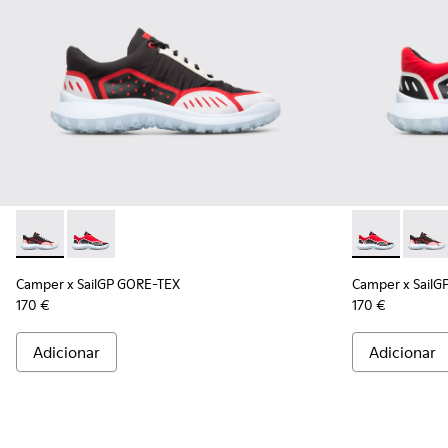
Camper x SailGP GORE-TEX - K100658-021 - Ténis pretos e 
Camper x SailGP GORE-TEX - K100658-020 - Ténis ve
Camper x Sai
Campe
Camper x SailGP GORE-TEX
Camper x SailG
170 €
170 €
Adicionar
Adicionar