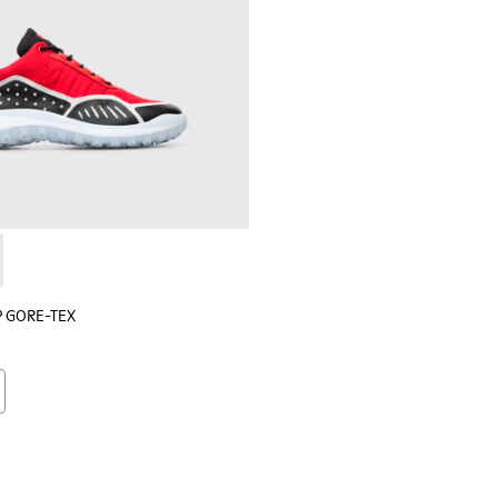
brancos para homem
rmelhos e pretos para homem
lGP GORE-TEX - K100658-020 - Ténis vermelhos e pretos par
r x SailGP GORE-TEX - K100658-021 - Ténis pretos e brancos 
P GORE-TEX