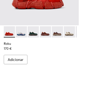
Roku - K100953-002 - Ténis vermelhos para homem
Roku - K100953-014 - Sapatilhas têxteis multicolori
Roku - K100953-012 - Ténis verdes para hom
Roku - K100953-010 - Ténis bordô pa
Roku - K100953-009 - Ténis br
Roku - K100953-008 - T
Roku - K100953-0
Roku - K1
Rok
Roku
170 €
Adicionar