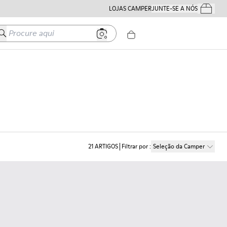
LOJAS CAMPER
JUNTE-SE A NÓS
Os Teus Pe
Procure aqui
21
ARTIGOS
Filtrar por
:
Seleção da Camper