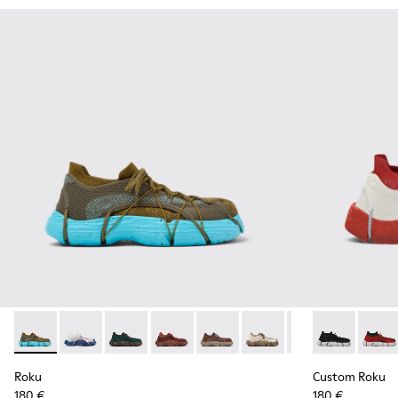
Roku - K100953-007 - Ténis verdes, azuis para homem
Roku - K100953-014 - Sapatilhas têxteis multicolori
Roku - K100953-012 - Ténis verdes para hom
Roku - K100953-010 - Ténis bordô pa
Roku - K100953-009 - Ténis br
Roku - K100953-008 - T
Roku - K100953-0
Custom Roku 
Roku - K1
Custo
Rok
Roku
Custom Roku
180 €
180 €