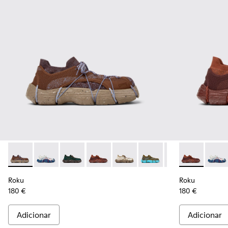
Roku - K100953-009 - Ténis brancos/azuis para homem
Roku - K100953-014 - Sapatilhas têxteis multicolori
Roku - K100953-012 - Ténis verdes para hom
Roku - K100953-010 - Ténis bordô pa
Roku - K100953-008 - Ténis br
Roku - K100953-007 - Té
Roku - K100953-0
Roku - K1009
Roku - K1
Roku -
Rok
Roku
Roku
180 €
180 €
Adicionar
Adicionar