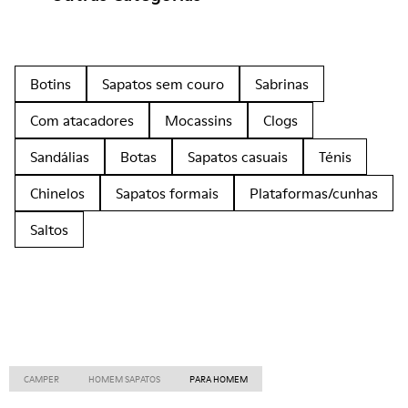
Botins
Sapatos sem couro
Sabrinas
Com atacadores
Mocassins
Clogs
Sandálias
Botas
Sapatos casuais
Ténis
Chinelos
Sapatos formais
Plataformas/cunhas
Saltos
CAMPER
HOMEM SAPATOS
PARA HOMEM