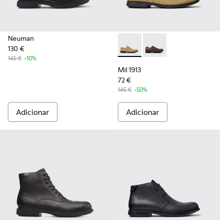
Neuman
130 €
Mil 1913 - 18552-088 - Sapa
Mil 1913 - 18552-075 
145 €
-10%
Mil 1913
72 €
145 €
-50%
Adicionar
Adicionar