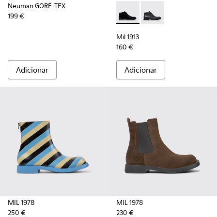
Neuman GORE-TEX
199 €
Mil 1913 - 36587-055 - Boti
Mil 1913 - 36587-052 
Mil 1913
160 €
Adicionar
Adicionar
MIL 1978
MIL 1978
250 €
230 €