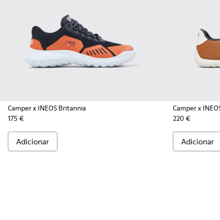
Camper x INEOS Britannia
Camper x INEOS
175 €
220 €
Adicionar
Adicionar