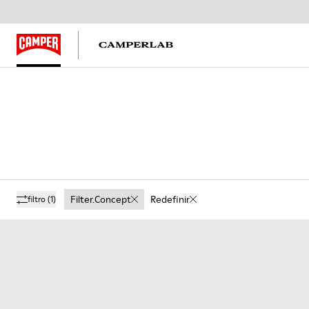
Filter.concept
Redefinir
filtro
(1)