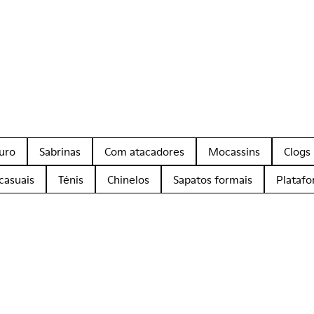
uro
Sabrinas
Com atacadores
Mocassins
Clogs
casuais
Ténis
Chinelos
Sapatos formais
Plataf