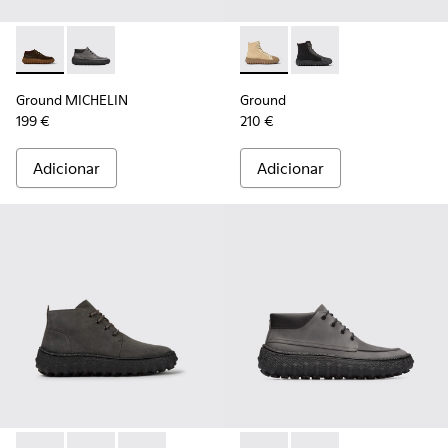
Ground MICHELIN - K300332-004 - Sapatos em camurça enc
Ground MICHELIN - K300332-002 - Botas para home
Ground - K300405-010 - Boti
Ground - K300405-011
Ground MICHELIN
Ground
199 €
210 €
Adicionar
Adicionar