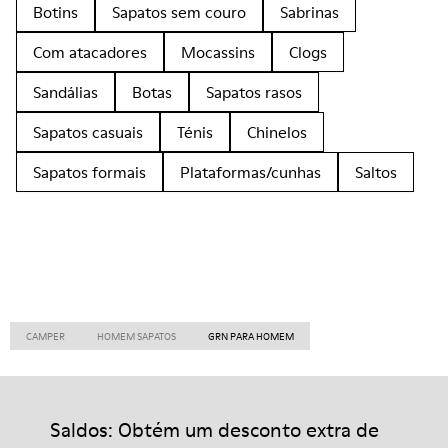
Botins
Sapatos sem couro
Sabrinas
Com atacadores
Mocassins
Clogs
Sandálias
Botas
Sapatos rasos
Sapatos casuais
Ténis
Chinelos
Sapatos formais
Plataformas/cunhas
Saltos
CAMPER
HOMEM SAPATOS
GRN PARA HOMEM
Saldos: Obtém um desconto extra de