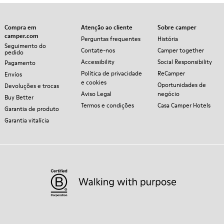
Compra em
Atenção ao cliente
Sobre camper
camper.com
Perguntas frequentes
História
Seguimento do
Contate-nos
Camper together
pedido
Accessibility
Social Responsibility
Pagamento
Política de privacidade
ReCamper
Envíos
e cookies
Oportunidades de
Devoluções e trocas
Aviso Legal
negócio
Buy Better
Termos e condições
Casa Camper Hotels
Garantia de produto
Garantia vitalícia