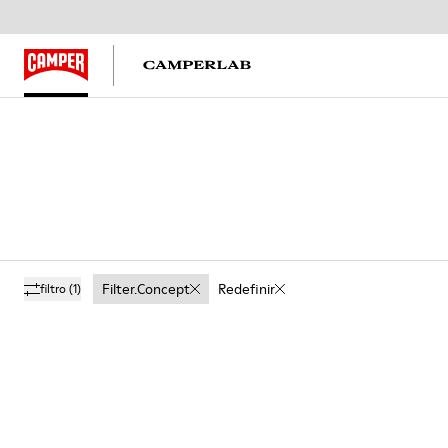
Filter.concept
Redefinir
filtro
(1)