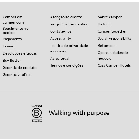
Compra em
Atenção ao cliente
Sobre camper
camper.com
Perguntas frequentes
História
Seguimento do
Contate-nos
Camper together
pedido
Accessibility
Social Responsibility
Pagamento
Política de privacidade
ReCamper
Envíos
e cookies
Oportunidades de
Devoluções e trocas
Aviso Legal
negócio
Buy Better
Termos e condições
Casa Camper Hotels
Garantia de produto
Garantia vitalícia