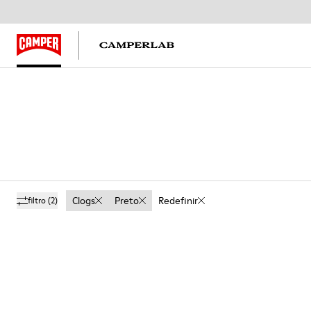
Clogs
Preto
Redefinir
filtro
(2)