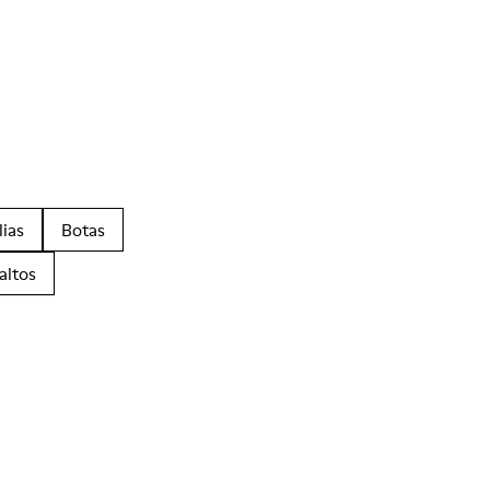
lias
Botas
altos