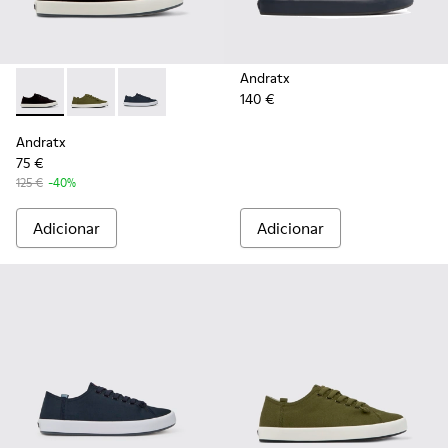
Andratx
140 €
Andratx - K100158-021 - Sapatilhas têxteis pretas Para hom
Andratx - K100158-020 - Ténis em têxtil verdes par
Andratx - K100158-011 - Blue
Andratx
75 €
125 €
-40%
Adicionar
Adicionar