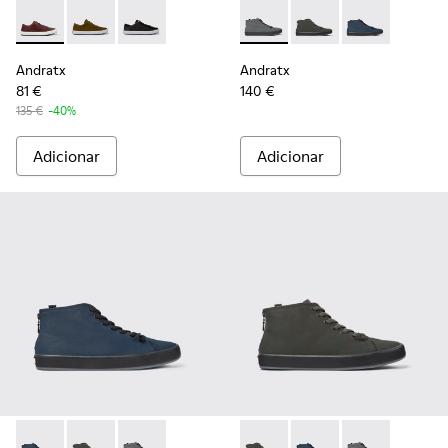
Andratx - K100231-029 - Sapatilhas de pele castanhas Para
Andratx - K100231-021 - Green
Andratx - K100231-020 - Black
Andratx - K300143-007 - Tén
Andratx - K300143-010
Andratx - K300
Andratx
Andratx
81 €
140 €
135 €
-40%
Adicionar
Adicionar