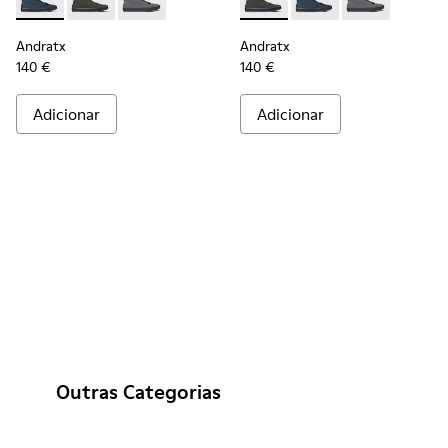
Andratx - K300143-008 - Ténis em têxtil azul-real para hom
Andratx - K300143-010 - Sapatilhas têxteis cinzenta
Andratx - K300143-007 - Ténis em têxtil cin
Andratx - K300143-010 - Sapa
Andratx - K300143-008
Andratx - K300
Andratx
Andratx
140 €
140 €
Adicionar
Adicionar
Outras Categorias