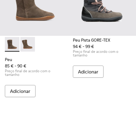
Peu Pista GORE-TEX
94 € - 99 €
Peu - K900192-001 - Brown Gray
Peu - K900192-004
Preço final de acordo com o
tamanho
Peu
85 € - 90 €
Preço final de acordo com o
Adicionar
tamanho
Adicionar