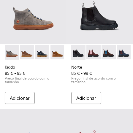
Kiddo - K900189-003 - Grey
Kiddo - K900189-028
Kiddo - K900189-026
Kiddo - K900189-025
Kiddo - K900189-021
Norte - K900149-001 - Botins
Kiddo - K900189-020
Norte - K900149-026
Kiddo - K900189
Norte - K9001
Kiddo - K
Norte 
Ki
Kiddo
Norte
85 € - 95 €
85 € - 99 €
Preço final de acordo com o
Preço final de acordo com o
tamanho
tamanho
Adicionar
Adicionar