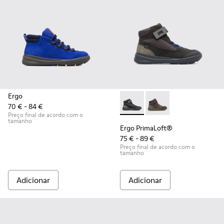
Ergo
70 € - 84 €
Ergo PrimaLoft® - K900187-0
Ergo PrimaLoft® - K9
Preço final de acordo com o
tamanho
Ergo PrimaLoft®
75 € - 89 €
Preço final de acordo com o
tamanho
Adicionar
Adicionar