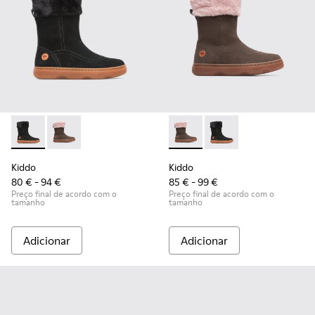
Kiddo - K900139-003 - Black
Kiddo - K900139-005 - Brown Gray
Kiddo - K900139-005 - Brow
Kiddo - K900139-003 
Kiddo
Kiddo
80 € - 94 €
85 € - 99 €
Preço final de acordo com o
Preço final de acordo com o
tamanho
tamanho
Adicionar
Adicionar