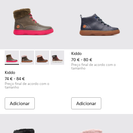
Kiddo
70 € - 80 €
Kiddo - K900098-007 - Brown Gray
Kiddo - K900098-010
Kiddo - K900098-003 - Multicolor
Kiddo - K900098-001
Preço final de acordo com o
tamanho
Kiddo
74 € - 84 €
Preço final de acordo com o
tamanho
Adicionar
Adicionar