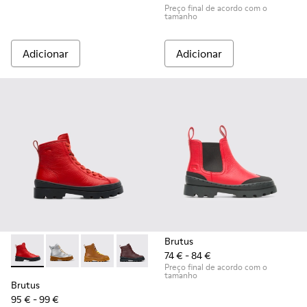
Preço final de acordo com o
tamanho
Adicionar
Adicionar
Brutus
74 € - 84 €
Brutus - K900179-004 - Red
Brutus - K900179-035
Brutus - K900179-032
Brutus - K900179-031
Brutus - K900179-027
Brutus - K900179-026
Brutus - K900179
Brutus - 
Bru
Preço final de acordo com o
tamanho
Brutus
95 € - 99 €