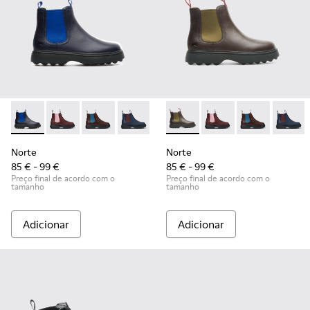
Norte - K900149-002 - Blue
Norte - K900149-026
Norte - K900149-025
Norte - K900149-024
Norte - K900149-023
Norte - K900149-004 - Brow
Norte - K900149-022
Norte - K900149-026
Norte - K900149
Norte - K9001
Norte - K
Norte 
No
Norte
Norte
85 € - 99 €
85 € - 99 €
Preço final de acordo com o
Preço final de acordo com o
tamanho
tamanho
Adicionar
Adicionar