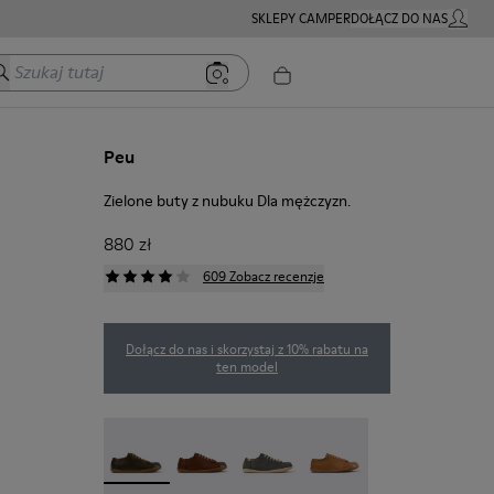
SKLEPY CAMPER
DOŁĄCZ DO NAS
MOJE K
zukaj tutaj
Peu
Zielone buty z nubuku Dla mężczyzn.
880 zł
609 Zobacz recenzje
Dołącz do nas i skorzystaj z 10% rabatu na
ten model
Peu - 17665-320 - Zielone buty z nubuku Dla męż
Peu - 17665-318
Peu - 17665-317
Peu - 17665-316