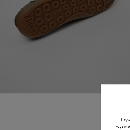
Używ
wyświet