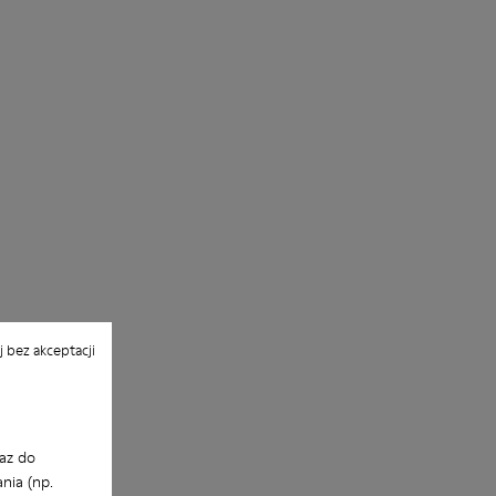
 bez akceptacji
az do
nia (np.