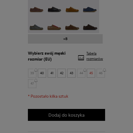
Peu - 17665-315
Peu - 17665-305
Peu - 17665-296
Peu - 17665-294
Peu - 17665-287
Peu - 17665-285
Peu - 17665-283
Peu - 17665-270
+8
Wybierz swój
męski
Tabela
rozmiar
(EU)
rozmiarów
39
40
41
42
43
44
45
46
47
*
Pozostało kilka sztuk
Dodaj do koszyka