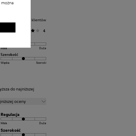
i można
Średnia ocena klientów
Ogólne
4
Regulacja
Mala
Duża
Szerokość
Wąska
Szeroki
yższa do najniższej
jniższej oceny
Regulacja
Mala
Duża
Szerokość