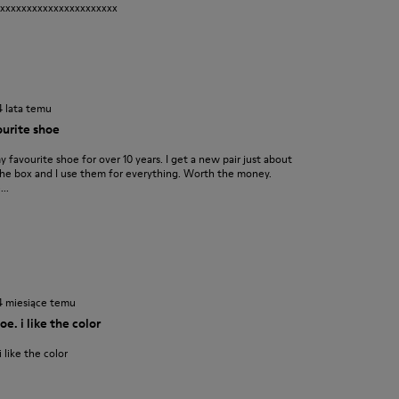
xxxxxxxxxxxxxxxxxxxxxxx
4 lata temu
urite shoe
favourite shoe for over 10 years. I get a new pair just about
f the box and I use them for everything. Worth the money.
..
4 miesiące temu
e. i like the color
 like the color