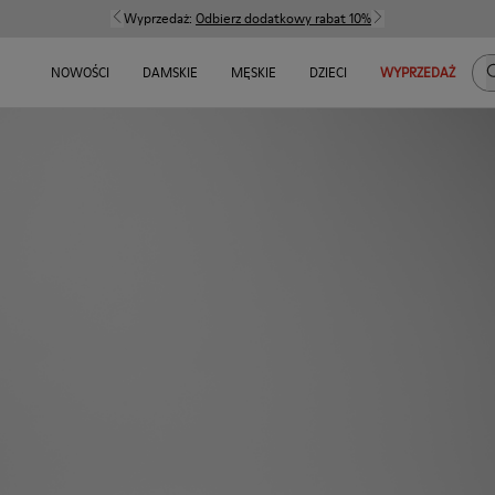
Wyprzedaż:
Odbierz dodatkowy rabat 10%
S
NOWOŚCI
DAMSKIE
MĘSKIE
DZIECI
WYPRZEDAŻ