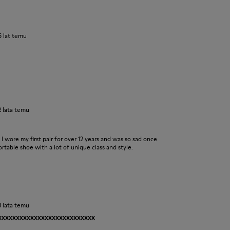
6 lat temu
2 lata temu
s. I wore my first pair for over 12 years and was so sad once
table shoe with a lot of unique class and style.
3 lata temu
xxxxxxxxxxxxxxxxxxxxxxxxxxxx