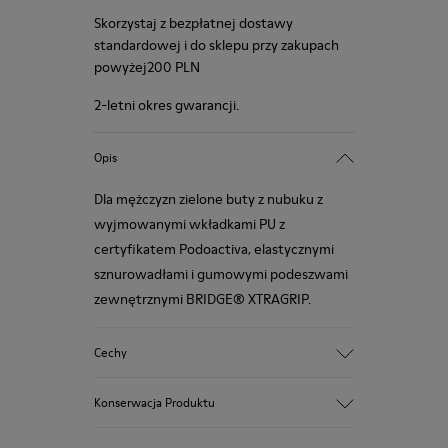
Skorzystaj z bezpłatnej dostawy
standardowej i do sklepu przy zakupach
powyżej200 PLN
2-letni okres gwarancji.
Opis
Dla mężczyzn zielone buty z nubuku z
wyjmowanymi wkładkami PU z
certyfikatem Podoactiva, elastycznymi
sznurowadłami i gumowymi podeszwami
zewnętrznymi BRIDGE® XTRAGRIP.
Cechy
Cholewka
Konserwacja Produktu
100,0% Skóra cielęca
Kolor