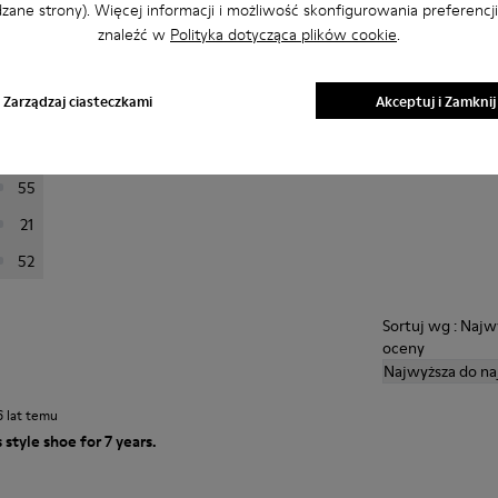
zane strony). Więcej informacji i możliwość skonfigurowania preferencj
znaleźć w
Polityka dotycząca plików cookie
.
przefiltrować opinie.
Zarządzaj ciasteczkami
Akceptuj i Zamknij
397
84
55
21
52
Sortuj wg : Najw
oceny
Najwyższa do na
6 lat temu
 style shoe for 7 years.