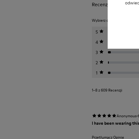
odwied
Recenzje Peu
Wybierz ocenę poniżej, aby 
5
4
3
2
1
1–8 z 609 Recenzji
·
Anonymous
I have been wearing this
Przetłumacz Opinię