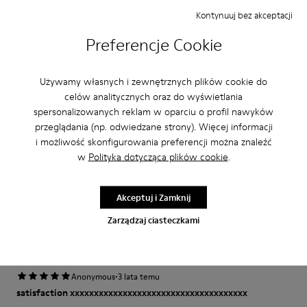
Kontynuuj bez akceptacji
Wąska
Szeroki
Preferencje Cookie
·
Anonymous
2 lata temu
Comfort
Używamy własnych i zewnętrznych plików cookie do
This is my third pair of Peu’s. I wore my first pair for over 12 years and was
celów analitycznych oraz do wyświetlania
so sad once they wore out. A very comfortable shoe with a lot of unique
spersonalizowanych reklam w oparciu o profil nawyków
class and style.
przeglądania (np. odwiedzane strony). Więcej informacji
Przetłumacz Opinię
i możliwość skonfigurowania preferencji można znaleźć
w
Polityka dotycząca plików cookie
.
Regulacja
Akceptuj i Zamknij
Mala
Duża
Zarządzaj ciasteczkami
Szerokość
Wąska
Szeroki
·
Anonymous
3 lata temu
satisfaction xxxxxxxxxxxxxxxxxxxxxxxxxxxxxxxxxxxxx