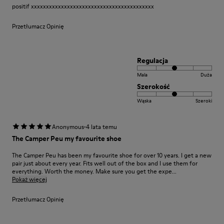
positif xxxxxxxxxxxxxxxxxxxxxxxxxxxxxxxxxxxxxxxxx
Przetłumacz Opinię
Regulacja
Mala
Duża
Szerokość
Wąska
Szeroki
·
Anonymous
4 lata temu
The Camper Peu my favourite shoe
The Camper Peu has been my favourite shoe for over 10 years. I get a new
pair just about every year. Fits well out of the box and I use them for
everything. Worth the money. Make sure you get the expe...
Pokaż więcej
Przetłumacz Opinię