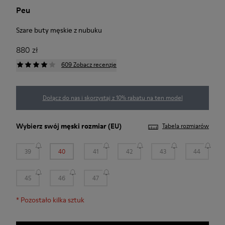
Peu
Szare buty męskie z nubuku
880 zł
609 Zobacz recenzje
Dołącz do nas i skorzystaj z 10% rabatu na ten model
Wybierz swój
męski rozmiar
(EU)
Tabela rozmiarów
39
40
41
42
43
44
45
46
47
*
Pozostało kilka sztuk