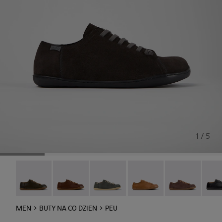
1 / 5
Peu - 17665-320
Peu - 17665-318
Peu - 17665-317
Peu - 17665-316
Peu - 17665-315
Peu -
MEN
BUTY NA CO DZIEN
PEU