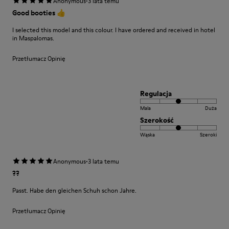
·
Anonymous
3 lata temu
Good booties 👍
I selected this model and this colour. I have ordered and received in hotel
in Maspalomas.
Przetłumacz Opinię
Regulacja
Mala
Duża
Szerokość
Wąska
Szeroki
·
Anonymous
3 lata temu
??
Passt. Habe den gleichen Schuh schon Jahre.
Przetłumacz Opinię