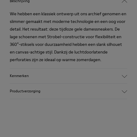
Beschrijving
We hebben een klassiek ontwerp uit ons archief genomen en
slimmer gemaakt met moderne technologie en een oog voor
detail. Het resultaat: deze tijdloze gele damessneakers. De
lage schoenen met Strobel-constructie voor flexibiliteit en
360°-stiksels voor duurzaamheid hebben een slank silhouet
en canvas-achtige stijl. Dankzij de luchtdoorlatende
perforaties zijn ze ideaal op warme zomerdagen.
Kenmerken
Hoofd materiaal: Nubuck
Productverzorging
Kleur: geel
Ongelofelijk flexibel.
Geen voering: Ademend vermogen
Voering: 47 % Katoen 27 % Varkensleer 26 % Stof (60% Nylon -
Onze schoenen worden vervaardigd van zorgvuldig
40% PU)
geselecteerde premium materialen. Gebruik van de juiste
schoenverzorgingsproducten biedt bescherming en zorgt dat