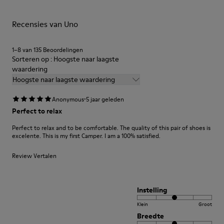
ze langer meegaan.
Recensies van Uno
Gedetailleerde instructies over schoenverzorging en
onderhoud vind je in onze
Shoe Care Guide
.
1–8 van 135 Beoordelingen
Sorteren op : Hoogste naar laagste
waardering
Hoogste naar laagste waardering
·
Anonymous
5 jaar geleden
Perfect to relax
Perfect to relax and to be comfortable. The quality of this pair of shoes is
excelente. This is my first Camper. I am a 100% satisfied.
Review Vertalen
Instelling
Klein
Groot
Breedte