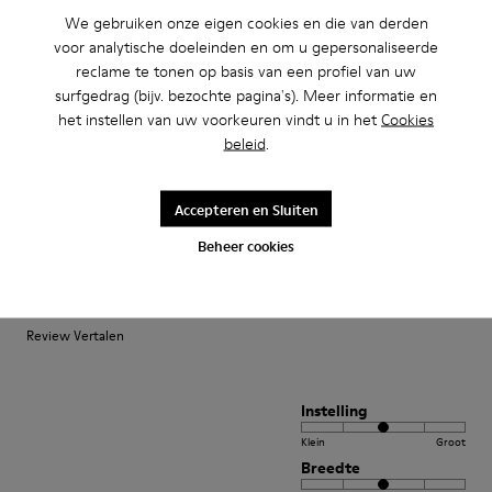
Review Vertalen
We gebruiken onze eigen cookies en die van derden
voor analytische doeleinden en om u gepersonaliseerde
reclame te tonen op basis van een profiel van uw
Instelling
surfgedrag (bijv. bezochte pagina's). Meer informatie en
Klein
Groot
het instellen van uw voorkeuren vindt u in het
Cookies
Breedte
beleid
.
Smal
Breed
Accepteren en Sluiten
·
Anonymous
2 jaar geleden
Beheer cookies
Perfette
Calzata perfetta per il mio 38. Comode e leggere
Review Vertalen
Instelling
Klein
Groot
Breedte