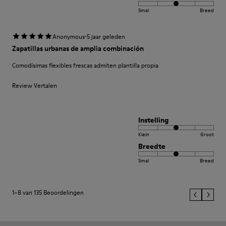
Smal
Breed
·
Anonymous
5 jaar geleden
Zapatillas urbanas de amplia combinación
Comodísimas flexibles frescas admiten plantilla propia
Review Vertalen
Instelling
Klein
Groot
Breedte
Smal
Breed
1–8 van 135 Beoordelingen