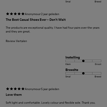
Smal
Breed
·
Anonymous
2 jaar geleden
The Best Casual Shoes Ever - Don't Wait
The products are exceptional quality. I have had four pairs over the years
and they are great.
Review Vertalen
Instelling
Klein
Groot
Breedte
Smal
Breed
·
Anonymous
5 jaar geleden
Love them
Soft light and comfortable. Lovely colour and flexible sole. Thank you.