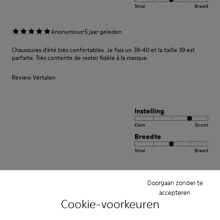
Smal
Breed
·
Anonymous
5 jaar geleden
Chaussures d'été très confortables. Je fais un 39-40 et la taille 39 est
parfaite. Très contente de rester fidèle à la marque.
Review Vertalen
Instelling
Klein
Groot
Breedte
Smal
Breed
·
Anonymous
2 jaar geleden
Doorgaan zonder te
Thomas
accepteren
Cookie-voorkeuren
Sehr schöner Schuh. Qualität und Farbe sind top. Gerne wieder.