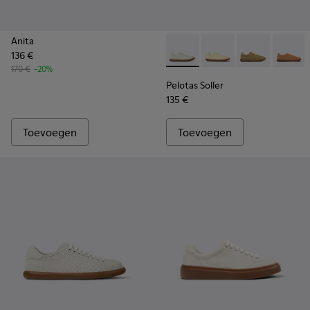
Anita
136 €
Pelotas Soller - K201668-001
Pelotas Soller - K201
Pelotas Soller
Pelotas
170 €
-20%
Pelotas Soller
135 €
Toevoegen
Toevoegen