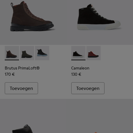
Brutus PrimaLoft® - K400621-013 - Bruine veterboots voor
Brutus PrimaLoft® - K400621-010
Brutus PrimaLoft® - K400621-004
Camaleon - K400615-001 - Z
Camaleon - K400615
Brutus PrimaLoft®
Camaleon
170 €
130 €
Toevoegen
Toevoegen