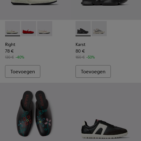
Right - K201402-007 - Meerkleurige TENCEL Lyocell en leer
Right - K201402-012
Right - K201402-010
Karst - K201694-004 - Meerk
Karst - K201694-002
Right
Karst
78 €
80 €
130 €
-40%
160 €
-50%
Toevoegen
Toevoegen