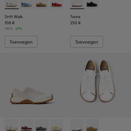
Drift Walk - K201886-001 - Meerkleurige textiel en nubuck
Drift Walk - K201886-008
Drift Walk - K201886-006 - Meerkleurige dam
Drift Walk - K201886-004
Drift Walk - K201886-003
Twins - 27651-135 - Witte l
Twins - 27651-136
Drift Walk
Twins
108 €
250 €
135 €
-20%
Toevoegen
Toevoegen
Drift Trail - K201872-001 - Beige damessneaker van gerecyc
Drift Trail - K201872-006
Drift Trail - K201872-004
Drift Trail - K201872-003
Twins - K201928-003 - Witte
Twins - K201928-002 