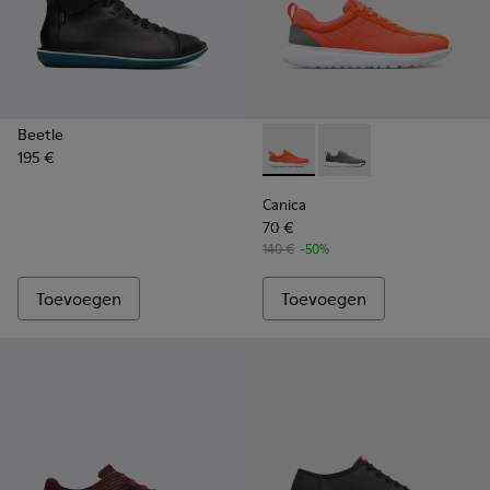
Beetle
195 €
Canica - K200763-003 - Ora
Canica - K200763-00
Canica
70 €
140 €
-50%
Toevoegen
Toevoegen