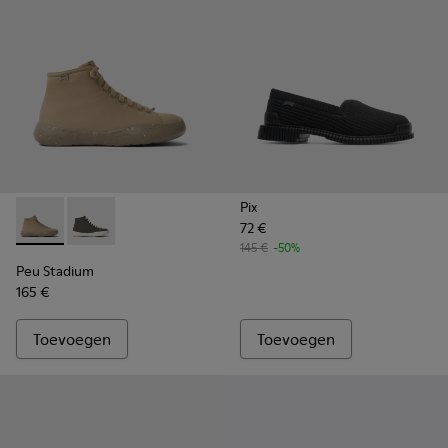
Pix
72 €
Peu Stadium - K400624-005 - Beige damessneakers
Peu Stadium - K400624-004
145 €
-50%
Peu Stadium
165 €
Toevoegen
Toevoegen