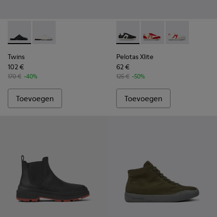
Twins - K201750-001 - Zwarte leren sandaal voor dames.
Twins - K201750-002
Pelotas Xlite - K201532-002 
Pelotas Xlite - K20153
Pelotas Xlite 
Twins
Pelotas Xlite
102 €
62 €
170 €
-40%
125 €
-50%
Toevoegen
Toevoegen