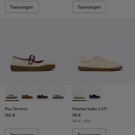
Toevoegen
Toevoegen
Peu Terreno - K201825-006 - Beige damesballerina van suède
Peu Terreno - K201825-010
Peu Terreno - K201825-009
Peu Terreno - K201825-008
Peu Terreno - K201825-007 - Br
Pelotas Soller x EFI - K2017
Peu Terreno - K201825-
Pelotas Soller x EFI -
Peu Terreno - K2
Peu Terreno
Pelotas Soller x EFI
140 €
99 €
165 €
-40%
Toevoegen
Toevoegen