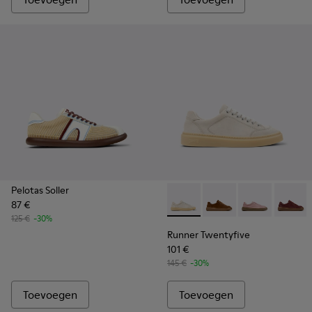
Pelotas Soller
87 €
Runner Twentyfive - K201907
Runner Twentyfive - 
Runner Twenty
Runner 
125 €
-30%
Runner Twentyfive
101 €
145 €
-30%
Toevoegen
Toevoegen