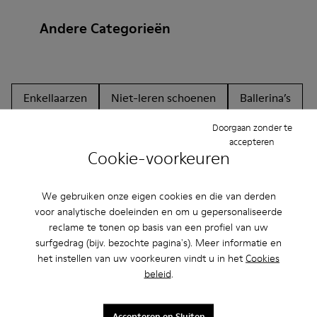
Andere Categorieën
Enkellaarzen
Niet-leren schoenen
Ballerina’s
Veterschoen
Mocassins
Clogs
Sandalen
Doorgaan zonder te
accepteren
Cookie-voorkeuren
Laarzen
Platte schoenen
Vrijetijdsschoenen
Sneakers
Nette schoenen
We gebruiken onze eigen cookies en die van derden
Plateauzool/Sleehak
Hakken
voor analytische doeleinden en om u gepersonaliseerde
reclame te tonen op basis van een profiel van uw
surfgedrag (bijv. bezochte pagina's). Meer informatie en
het instellen van uw voorkeuren vindt u in het
Cookies
beleid
.
Accepteren en Sluiten