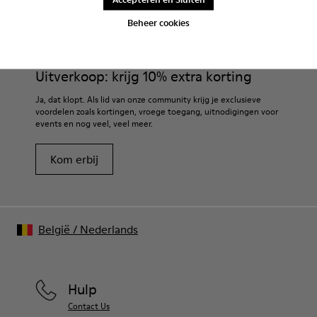
CAMPER
DAMES SCHOENEN
BRUINE PANTOFFELS VOOR DAMES
Beheer cookies
Uitverkoop: krijg 10% extra korting
Ja, dat klopt. Als lid van onze community krijg je exclusieve
voordelen zoals kortingen, vroege toegang, uitnodigingen voor
events en nog veel, veel meer.
Kom erbij
België
/
Nederlands
Hulp
Contact Us