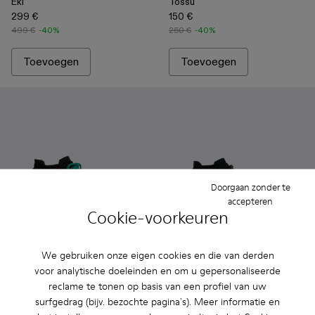
Eki
Tossu
299 €
150 €
499 €
-40%
250 €
-40%
Toevoegen
Toevoegen
Doorgaan zonder te
accepteren
Cookie-voorkeuren
We gebruiken onze eigen cookies en die van derden
voor analytische doeleinden en om u gepersonaliseerde
Tossu - A500005-003 - Multicolor
Tossu - A500005-040
Tossu - A500005-034
Tossu - A500005-033
Tossu - A500005-032
TOSSU - A500005-002 - Zwa
Tossu - A500005-031
TOSSU - A500005-0
Tossu - A50000
TOSSU - A50
Tossu - 
TOSSU 
To
reclame te tonen op basis van een profiel van uw
Tossu
TOSSU
surfgedrag (bijv. bezochte pagina's). Meer informatie en
250 €
200 €