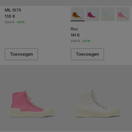
MIL 1978
138 €
Roz - A700002-003 - Brown
Roz - A700002-006
Roz - A70000
Roz - A
230 €
-40%
Roz
141 €
235 €
-40%
Toevoegen
Toevoegen