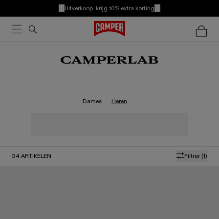
Uitverkoop:
krijg 10% extra korting
.
Dames
Heren
34
ARTIKELEN
Filtrar
(1)