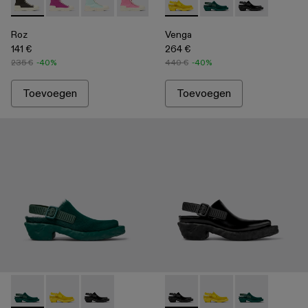
Roz - A700002-001 - Zwarte sneakers van gerecycled katoe
Roz - A700002-006
Roz - A700002-005
Roz - A700002-004 - Pink
Roz - A700002-003 - Brown
Venga - A500007-003 - Yell
Roz - A700002-002 - Wit
Venga - A500007-002
Venga - A5000
Roz
Venga
141 €
264 €
235 €
-40%
440 €
-40%
Toevoegen
Toevoegen
Venga - A500007-002 - Green
Venga - A500007-003 - Yellow
Venga - A500007-001 - Black
Venga - A500007-001 - Blac
Venga - A500007-003 
Venga - A5000